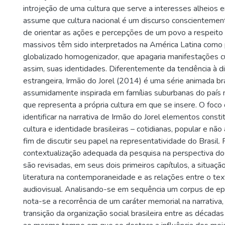
introjeção de uma cultura que serve a interesses alheios 
assume que cultura nacional é um discurso conscientement
de orientar as ações e percepções de um povo a respeito d
massivos têm sido interpretados na América Latina como
globalizado homogenizador, que apagaria manifestações cul
assim, suas identidades. Diferentemente da tendência à d
estrangeira, Irmão do Jorel (2014) é uma série animada bra
assumidamente inspirada em famílias suburbanas do país 
que representa a própria cultura em que se insere. O foco
identificar na narrativa de Irmão do Jorel elementos const
cultura e identidade brasileiras – cotidianas, popular e nã
fim de discutir seu papel na representatividade do Brasil. 
contextualização adequada da pesquisa na perspectiva dos
são revisadas, em seus dois primeiros capítulos, a situaç
literatura na contemporaneidade e as relações entre o text
audiovisual. Analisando-se em sequência um corpus de ep
nota-se a recorrência de um caráter memorial na narrativa
transição da organização social brasileira entre as décad