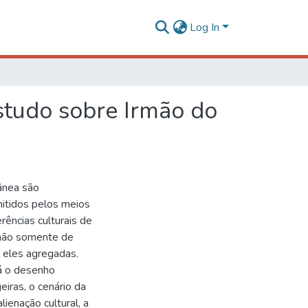
Log In
estudo sobre Irmão do
rânea são
mitidos pelos meios
ências culturais de
 não somente de
 eles agregadas.
á o desenho
iras, o cenário da
ienação cultural, a