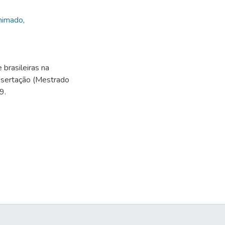
nimado
,
brasileiras na
issertação (Mestrado
9.