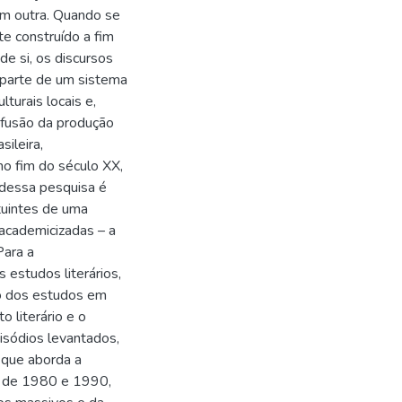
em outra. Quando se
e construído a fim
e si, os discursos
 parte de um sistema
turais locais e,
ifusão da produção
sileira,
no fim do século XX,
 dessa pesquisa é
ituintes de uma
o academicizadas – a
Para a
 estudos literários,
ão dos estudos em
o literário e o
isódios levantados,
, que aborda a
as de 1980 e 1990,