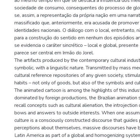
ao mesmo tempo em que se destaca a influência dos mei
sociedade de consumo, consequentes do processo de glo
se, assim, a representação da própria nação em uma narrat
massificado que, anteriormente, era acusada de promove
identidades nacionais. O diálogo com o local, entretanto, n
para a construção do sentido em nenhum dos episódios an
se evidencia o caráter sincrético – local e global, present
parece ser central em Irmão do Jorel.
The artifacts produced by the contemporary cultural indust
symbolic, with a linguistic nature. Transmitted by mass m
cultural reference repositories of any given society, stimu
habits – not only of goods, but also of the symbols and cu
The animated cartoon is among the highlights of this industr
dominated by foreign productions, the Brazilian animation
recall concepts such as cultural alienation, the introjection 
bows and answers to outside interests. When one assume
culture is a consciously constructed discourse that guides
perceptions about themselves, massive discourses have b
Latin America as part of a global and homogenizing system