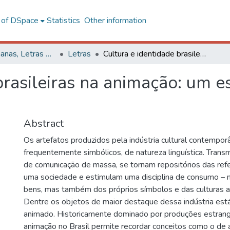
l of DSpace
Statistics
Other information
Ciências Humanas, Letras e Artes
Letras
Cultura e identidade brasileiras na animação: um estudo sobre Irmão do Jorel
brasileiras na animação: um 
Abstract
Os artefatos produzidos pela indústria cultural contempo
frequentemente simbólicos, de natureza linguística. Trans
de comunicação de massa, se tornam repositórios das refer
uma sociedade e estimulam uma disciplina de consumo –
bens, mas também dos próprios símbolos e das culturas a
Dentre os objetos de maior destaque dessa indústria est
animado. Historicamente dominado por produções estrange
animação no Brasil permite recordar conceitos como o de al