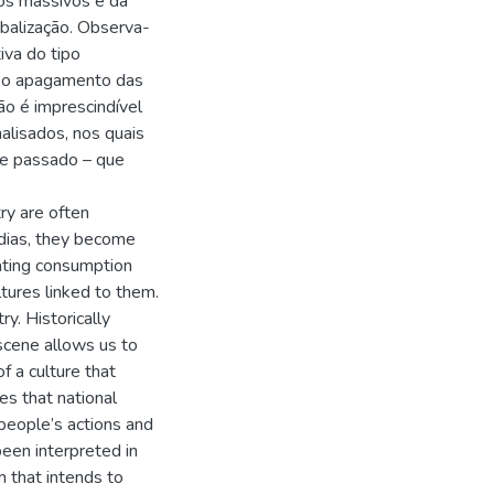
os massivos e da
balização. Observa-
iva do tipo
r o apagamento das
ão é imprescindível
alisados, nos quais
e e passado – que
ry are often
edias, they become
lating consumption
ltures linked to them.
y. Historically
 scene allows us to
of a culture that
s that national
 people’s actions and
een interpreted in
 that intends to