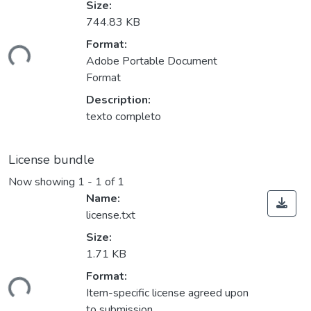
Size:
744.83 KB
Loading...
Format:
Adobe Portable Document
Format
Description:
texto completo
License bundle
Now showing
1 - 1 of 1
Name:
license.txt
Size:
1.71 KB
Loading...
Format:
Item-specific license agreed upon
to submission