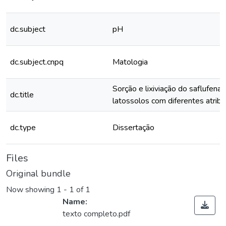
dc.subject
pH
dc.subject.cnpq
Matologia
Sorção e lixiviação do saflufenac
dc.title
latossolos com diferentes atrib
dc.type
Dissertação
Files
Original bundle
Now showing
1 - 1 of 1
Name:
texto completo.pdf