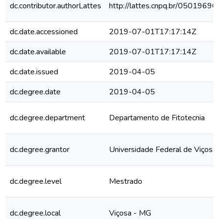
dc.contributor.authorLattes
http://lattes.cnpq.br/050196
dc.date.accessioned
2019-07-01T17:17:14Z
dc.date.available
2019-07-01T17:17:14Z
dc.date.issued
2019-04-05
dc.degree.date
2019-04-05
dc.degree.department
Departamento de Fitotecnia
dc.degree.grantor
Universidade Federal de Viçosa
dc.degree.level
Mestrado
dc.degree.local
Viçosa - MG