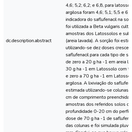
4,6; 5,2; 6,2; e 6,8, para latosso
argilosa foram 4,6; 5,1; 5,5 e 6,
indicadora do saflufenacil na sol
foi utilizada a Beta vulgaris cult
amostras dos Latossolos e subs
dc.description.abstract
(areia lavada). A sorção foi esti
utilizando-se dez doses crescen
saflufenacil para cada tipo de s
de zero a 20 g ha -1 em areia la
30 g ha -1 em Latossolo com te
e zero a 70 g ha -1 em Latosso
argilosa. A lixiviação do saflufena
estimada utilizando-se colunas
cm de comprimento preenchida
amostras dos referidos solos co
profundidade 0-20 cm do perfil.
dose de 70 g ha -1 de saflufena
das colunas e foi simulada pluv