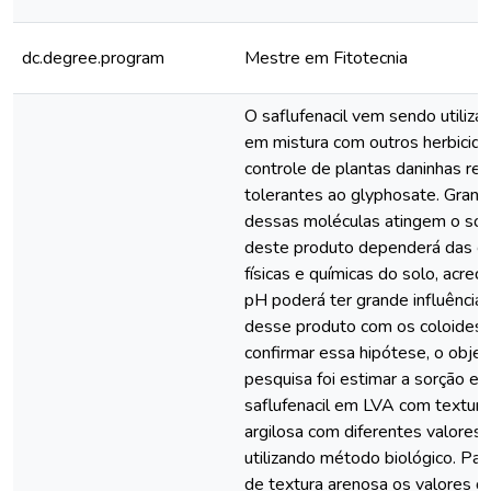
dc.degree.program
Mestre em Fitotecnia
O saflufenacil vem sendo utilizad
em mistura com outros herbicida
controle de plantas daninhas res
tolerantes ao glyphosate. Grand
dessas moléculas atingem o solo
deste produto dependerá das car
físicas e químicas do solo, acred
pH poderá ter grande influência 
desse produto com os coloides.
confirmar essa hipótese, o objet
pesquisa foi estimar a sorção e a
saflufenacil em LVA com textura
argilosa com diferentes valores 
utilizando método biológico. Pa
de textura arenosa os valores 