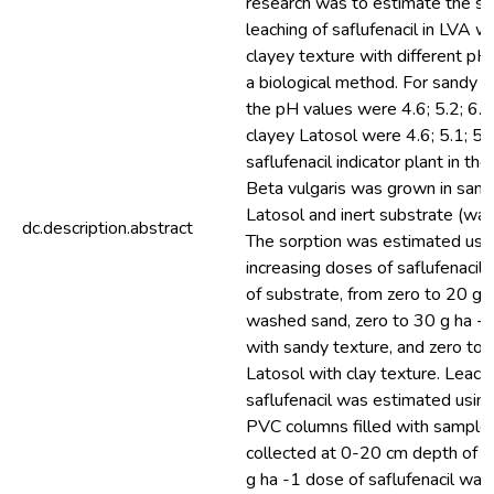
research was to estimate the so
leaching of saflufenacil in LVA w
clayey texture with different pH 
a biological method. For sandy t
the pH values were 4.6; 5.2; 6.2;
clayey Latosol were 4.6; 5.1; 5.
saflufenacil indicator plant in the 
Beta vulgaris was grown in samp
Latosol and inert substrate (wa
dc.description.abstract
The sorption was estimated usi
increasing doses of saflufenacil 
of substrate, from zero to 20 g h
washed sand, zero to 30 g ha -1
with sandy texture, and zero to 
Latosol with clay texture. Leachi
saflufenacil was estimated usin
PVC columns filled with samples 
collected at 0-20 cm depth of th
g ha -1 dose of saflufenacil was