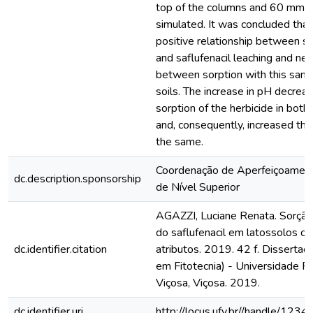
top of the columns and 60 mm r
simulated. It was concluded tha
positive relationship between s
and saflufenacil leaching and ne
between sorption with this same
soils. The increase in pH decrea
sorption of the herbicide in both 
and, consequently, increased the
the same.
Coordenação de Aperfeiçoamen
dc.description.sponsorship
de Nível Superior
AGAZZI, Luciane Renata. Sorção 
do saflufenacil em latossolos c
dc.identifier.citation
atributos. 2019. 42 f. Disserta
em Fitotecnia) - Universidade F
Viçosa, Viçosa. 2019.
dc.identifier.uri
http://locus.ufv.br//handle/1