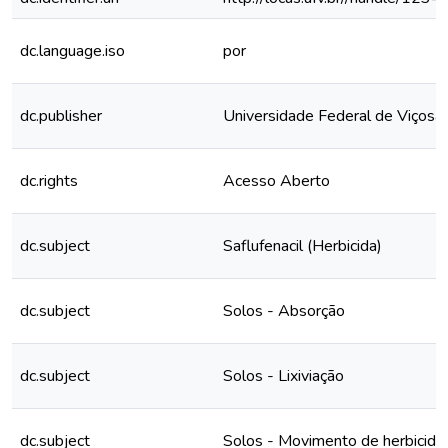
dc.language.iso
por
dc.publisher
Universidade Federal de Viçosa
dc.rights
Acesso Aberto
dc.subject
Saflufenacil (Herbicida)
dc.subject
Solos - Absorção
dc.subject
Solos - Lixiviação
dc.subject
Solos - Movimento de herbicida