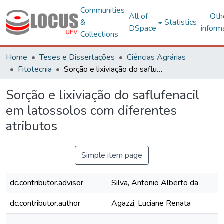
Communities
All of
Oth
&
Statistics
DSpace
inform
Collections
Home
Teses e Dissertações
Ciências Agrárias
Fitotecnia
Sorção e lixiviação do saflufenacil em latossolos com diferentes atributos
Sorção e lixiviação do saflufenacil
em latossolos com diferentes
atributos
Simple item page
dc.contributor.advisor
Silva, Antonio Alberto da
dc.contributor.author
Agazzi, Luciane Renata