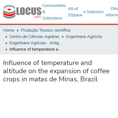
Communities
All of
Oth
&
Statistics
DSpace
inform
Collections
Home
Produção Técnico-científica
Centro de Ciências Agrárias
Engenharia Agrícola
Engenharia Agrícola - Artigos
Influence of temperature and altitude on the expansion of coffee crops in matas de Minas, Brazil
Influence of temperature and
altitude on the expansion of coffee
crops in matas de Minas, Brazil