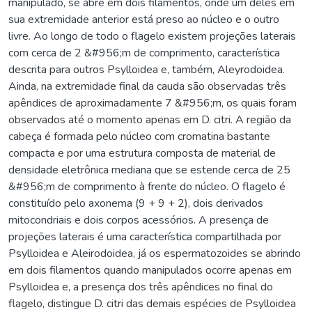
manipulado, se abre em dois filamentos, onde um deles em
sua extremidade anterior está preso ao núcleo e o outro
livre. Ao longo de todo o flagelo existem projeções laterais
com cerca de 2 &#956;m de comprimento, característica
descrita para outros Psylloidea e, também, Aleyrodoidea.
Ainda, na extremidade final da cauda são observadas três
apêndices de aproximadamente 7 &#956;m, os quais foram
observados até o momento apenas em D. citri. A região da
cabeça é formada pelo núcleo com cromatina bastante
compacta e por uma estrutura composta de material de
densidade eletrônica mediana que se estende cerca de 25
&#956;m de comprimento à frente do núcleo. O flagelo é
constituído pelo axonema (9 + 9 + 2), dois derivados
mitocondriais e dois corpos acessórios. A presença de
projeções laterais é uma característica compartilhada por
Psylloidea e Aleirodoidea, já os espermatozoides se abrindo
em dois filamentos quando manipulados ocorre apenas em
Psylloidea e, a presença dos três apêndices no final do
flagelo, distingue D. citri das demais espécies de Psylloidea