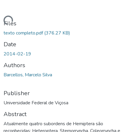
ding...
Files
texto completo.pdf
(376.27 KB)
Date
2014-02-19
Authors
Barcellos, Marcelo Silva
Publisher
Universidade Federal de Viçosa
Abstract
Atualmente quatro subordens de Hemiptera são
reconhecidas: Heteroptera, Sternorryncha, Coleorryncha e