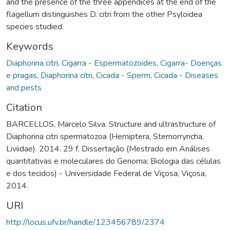
and the presence of the three appendices at the end of the
flagellum distinguishes D. citri from the other Psyloidea
species studied.
Keywords
Diaphorina citri
,
Cigarra - Espermatozoides
,
Cigarra- Doenças
e pragas
,
Diaphorina citri
,
Cicada - Sperm
,
Cicada - Diseases
and pests
Citation
BARCELLOS, Marcelo Silva. Structure and ultrastructure of
Diaphorina citri spermatozoa (Hemiptera, Sternorryncha,
Liviidae). 2014. 29 f. Dissertação (Mestrado em Análises
quantitativas e moleculares do Genoma; Biologia das células
e dos tecidos) - Universidade Federal de Viçosa, Viçosa,
2014.
URI
http://locus.ufv.br/handle/123456789/2374