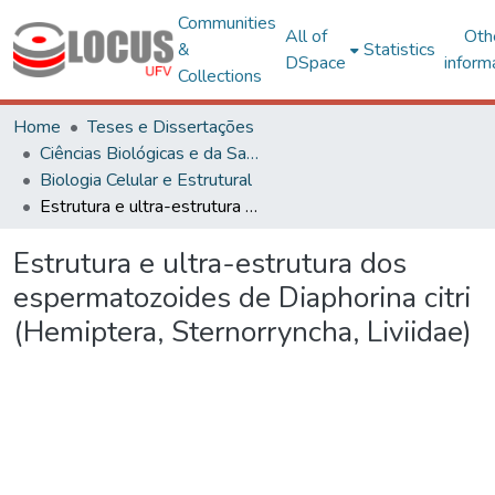
Communities
All of
Oth
&
Statistics
DSpace
inform
Collections
Home
Teses e Dissertações
Ciências Biológicas e da Saúde
Biologia Celular e Estrutural
Estrutura e ultra-estrutura dos espermatozoides de Diaphorina citri (Hemiptera, Sternorryncha, Liviidae)
Estrutura e ultra-estrutura dos
espermatozoides de Diaphorina citri
(Hemiptera, Sternorryncha, Liviidae)