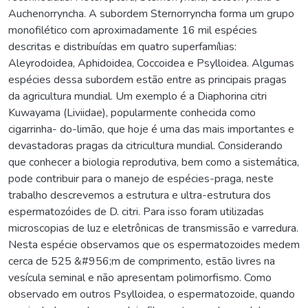
Auchenorryncha. A subordem Sternorryncha forma um grupo
monofilético com aproximadamente 16 mil espécies
descritas e distribuídas em quatro superfamílias:
Aleyrodoidea, Aphidoidea, Coccoidea e Psylloidea. Algumas
espécies dessa subordem estão entre as principais pragas
da agricultura mundial. Um exemplo é a Diaphorina citri
Kuwayama (Liviidae), popularmente conhecida como
cigarrinha- do-limão, que hoje é uma das mais importantes e
devastadoras pragas da citricultura mundial. Considerando
que conhecer a biologia reprodutiva, bem como a sistemática,
pode contribuir para o manejo de espécies-praga, neste
trabalho descrevemos a estrutura e ultra-estrutura dos
espermatozóides de D. citri. Para isso foram utilizadas
microscopias de luz e eletrônicas de transmissão e varredura.
Nesta espécie observamos que os espermatozoides medem
cerca de 525 &#956;m de comprimento, estão livres na
vesícula seminal e não apresentam polimorfismo. Como
observado em outros Psylloidea, o espermatozoide, quando