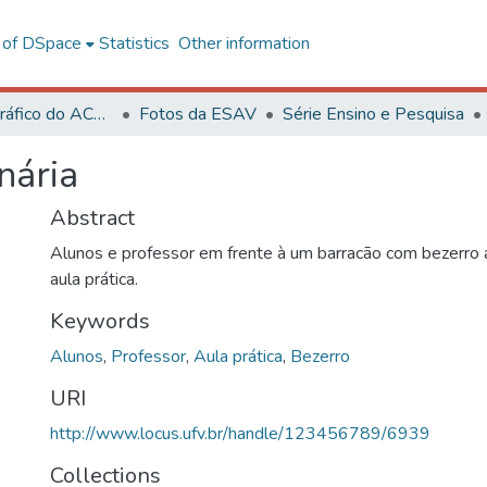
l of DSpace
Statistics
Other information
Acervo Fotográfico do ACH-UFV
Fotos da ESAV
Série Ensino e Pesquisa
nária
Abstract
Alunos e professor em frente à um barracão com bezerro a
aula prática.
Keywords
Alunos
,
Professor
,
Aula prática
,
Bezerro
URI
http://www.locus.ufv.br/handle/123456789/6939
Collections