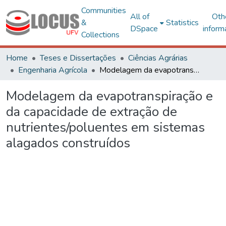
Communities
All of
Oth
&
Statistics
DSpace
inform
Collections
Home
Teses e Dissertações
Ciências Agrárias
Engenharia Agrícola
Modelagem da evapotranspiração e da capacidade de extração de nutrientes/poluentes em sistemas alagados construídos
Modelagem da evapotranspiração e
da capacidade de extração de
nutrientes/poluentes em sistemas
alagados construídos