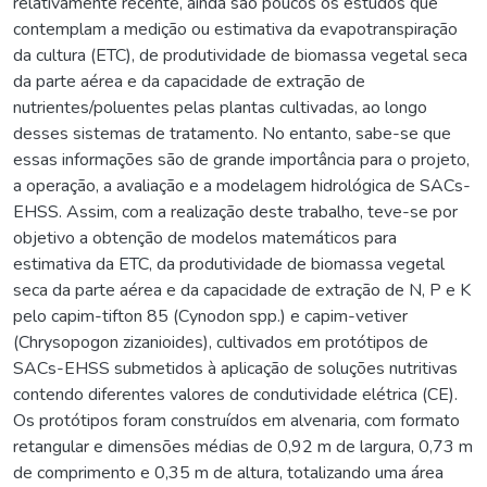
relativamente recente, ainda são poucos os estudos que
contemplam a medição ou estimativa da evapotranspiração
da cultura (ETC), de produtividade de biomassa vegetal seca
da parte aérea e da capacidade de extração de
nutrientes/poluentes pelas plantas cultivadas, ao longo
desses sistemas de tratamento. No entanto, sabe-se que
essas informações são de grande importância para o projeto,
a operação, a avaliação e a modelagem hidrológica de SACs-
EHSS. Assim, com a realização deste trabalho, teve-se por
objetivo a obtenção de modelos matemáticos para
estimativa da ETC, da produtividade de biomassa vegetal
seca da parte aérea e da capacidade de extração de N, P e K
pelo capim-tifton 85 (Cynodon spp.) e capim-vetiver
(Chrysopogon zizanioides), cultivados em protótipos de
SACs-EHSS submetidos à aplicação de soluções nutritivas
contendo diferentes valores de condutividade elétrica (CE).
Os protótipos foram construídos em alvenaria, com formato
retangular e dimensões médias de 0,92 m de largura, 0,73 m
de comprimento e 0,35 m de altura, totalizando uma área