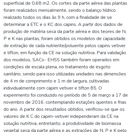
superficial de 0,68 m2. Os cortes da parte aérea das plantas
foram realizados mensalmente, sendo o balanço hídrico
realizado todos os dias às 9 h, com a finalidade de se
determinar a ETC e o KC dos capins. A partir dos dados de
produção de matéria seca da parte aérea e dos teores de N,
P e K nas plantas, foram obtidos os modelos de capacidade
de extração de cada nutriente/poluente pelos capins vetiver
e tifton, em função da CE na solução nutritiva. Para validação
dos modelos, SACs- EHSS também foram operados em
condições de escala plena, no tratamento de esgoto
sanitário, sendo para isso utilizadas unidades nas dimensões
de 4 m de comprimento e 1 m de largura, cultivadas
individualmente com capim vetiver e tifton 85. O
experimento foi conduzido no período de 5 de março a 17 de
novembro de 2016, contemplando estações quentes e frias
do ano. A partir dos resultados obtidos, verificou-se que os
valores de K C do capim-vetiver independeram da CE na
solução nutritiva, entretanto, a produtividade de biomassa
vegetal seca da parte aérea e as extrações de N, P e K pelo