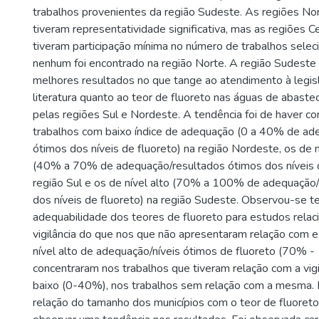
trabalhos provenientes da região Sudeste. As regiões N
tiveram representatividade significativa, mas as regiões 
tiveram participação mínima no número de trabalhos sele
nenhum foi encontrado na região Norte. A região Sudeste
melhores resultados no que tange ao atendimento à legisl
literatura quanto ao teor de fluoreto nas águas de abaste
pelas regiões Sul e Nordeste. A tendência foi de haver c
trabalhos com baixo índice de adequação (0 a 40% de ad
ótimos dos níveis de fluoreto) na região Nordeste, os de n
(40% a 70% de adequação/resultados ótimos dos níveis d
região Sul e os de nível alto (70% a 100% de adequação
dos níveis de fluoreto) na região Sudeste. Observou-se t
adequabilidade dos teores de fluoreto para estudos rela
vigilância do que nos que não apresentaram relação com 
nível alto de adequação/níveis ótimos de fluoreto (70% 
concentraram nos trabalhos que tiveram relação com a vigil
baixo (0-40%), nos trabalhos sem relação com a mesma. 
relação do tamanho dos municípios com o teor de fluoreto,