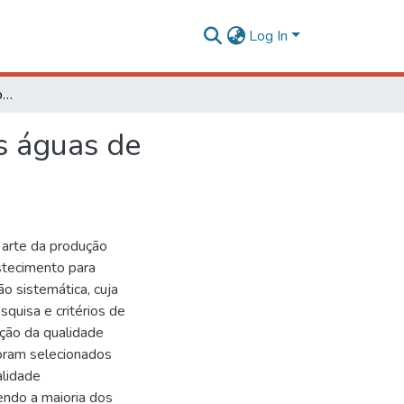
Log In
Produção científica sobre ocorrência de fluoreto nas águas de abastecimento para consumo humano no Brasil
as águas de
 arte da produção
astecimento para
o sistemática, cuja
quisa e critérios de
ação da qualidade
Foram selecionados
alidade
sendo a maioria dos