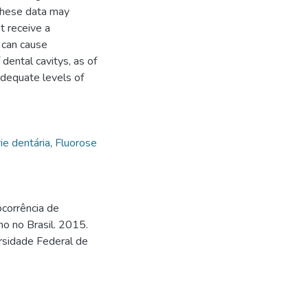
 These data may
t receive a
h can cause
 dental cavitys, as of
adequate levels of
ie dentária
,
Fluorose
corrência de
o no Brasil. 2015.
rsidade Federal de