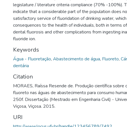
legislature / literature criteria compliance (70% -100%).
indicate that a considerable part of the population does no
satisfactory service of fluoridation of drinking water, whic
consequences to the health of individuals, both in terms of
dental fluorosis and other complications from ingesting in
fluoride ion.
Keywords
Água - Fluoretação
,
Abastecimento de água
,
Fluoreto
,
Cár
dentária
Citation
MORAES, Raíssa Resende de. Produção científica sobre o
fluoreto nas águas de abastecimento para consumo human
250f. Dissertação (Mestrado em Engenharia Civil) - Unive
Viçosa, Viçosa. 2015.
URI
http://www.locus.ufv.br/handle/123456789/7492