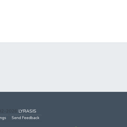
002-2026
LYRASIS
ings
Send Feedback