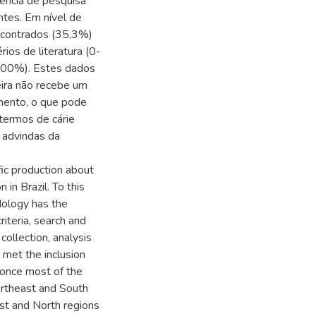
ência de pesquisa
tes. Em nível de
encontrados (35,3%)
ios de literatura (0-
100%). Estes dados
eira não recebe um
imento, o que pode
 termos de cárie
s advindas da
fic production about
in Brazil. To this
dology has the
riteria, search and
collection, analysis
 met the inclusion
, once most of the
ortheast and South
est and North regions