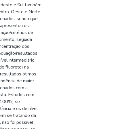
ordeste e Sul também
Centro-Oeste e Norte
cionados, sendo que
 apresentou os
ação/critérios de
cimento, seguida
oncentração dos
equação/resultados
ível intermediário
e fluoreto) na
/resultados ótimos
endência de maior
cionados com a
esta. Estudos com
- 100%) se
ância e os de nível
Em se tratando da
 não foi possível