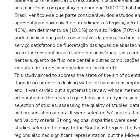
observar uma tendência nos resultados. Foi observada car
nos municípios com população menor que 100.000 habitan
Brasil, verificou-se que parte considerável dos estudos 
apresentaram baixo nível de atendimento à legislação/critér
40%), em detrimento de (19,1%) com alto índice (70%-
podem indicar que parte considerável da população brasil
serviço satisfatório de fluoretação das águas de abastec
acarretar consequências à saúde dos indivíduos, tanto em
dentária, quanto de fluorose dental e outras complicaçõe
ingestão de teores inadequados do íon fluoreto.
This study aimed to address the state of the art of scienti
fluoride occurrence in drinking water for human consumption 
end, it was carried out a systematic review whose metho
preparation of the research questions and study inclusion c
selection of studies, assessing the quality of studies, data 
and presentation of data. It were selected 57 articles that
and validity criteria. Strong regional disparities were seen
studies selected belongs to the Southeast region. The N
regions also had significant representation, but the Midw