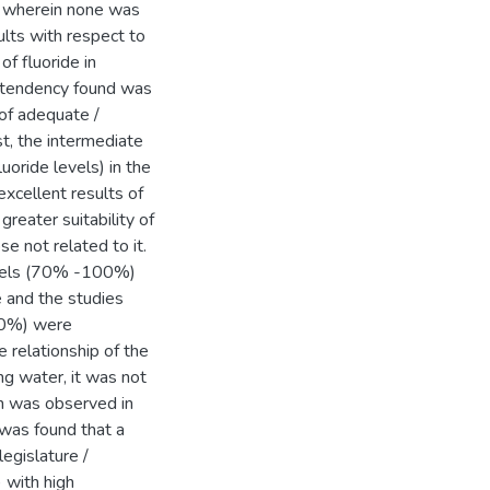
s, wherein none was
ults with respect to
of fluoride in
e tendency found was
of adequate /
st, the intermediate
oride levels) in the
xcellent results of
greater suitability of
se not related to it.
levels (70% -100%)
e and the studies
-40%) were
e relationship of the
ing water, it was not
ch was observed in
t was found that a
egislature /
 with high