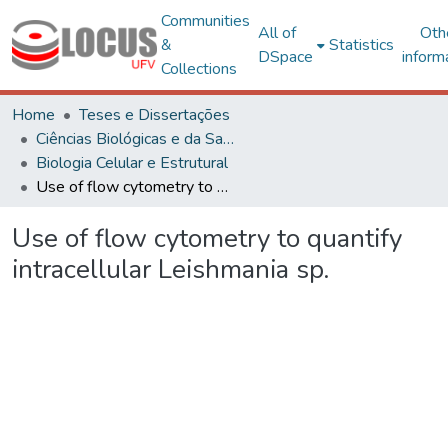
Communities
All of
Oth
&
Statistics
DSpace
inform
Collections
Home
Teses e Dissertações
Ciências Biológicas e da Saúde
Biologia Celular e Estrutural
Use of flow cytometry to quantify intracellular Leishmania sp.
Use of flow cytometry to quantify
intracellular Leishmania sp.