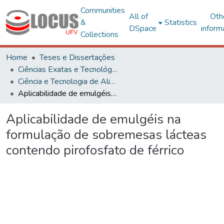
Communities
All of
Oth
&
Statistics
DSpace
inform
Collections
Home
Teses e Dissertações
Ciências Exatas e Tecnológicas
Ciência e Tecnologia de Alimentos
Aplicabilidade de emulgéis na formulação de sobremesas lácteas contendo pirofosfato de férrico
Aplicabilidade de emulgéis na
formulação de sobremesas lácteas
contendo pirofosfato de férrico