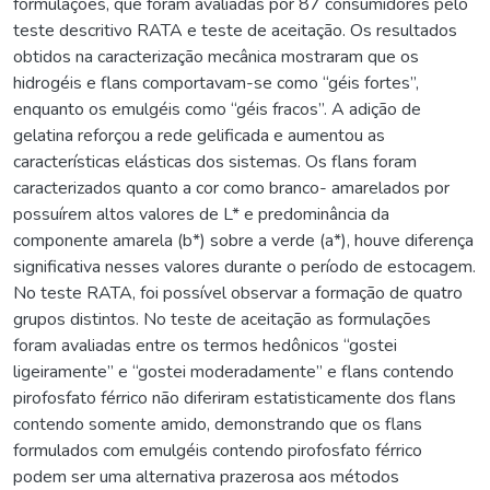
formulações, que foram avaliadas por 87 consumidores pelo
teste descritivo RATA e teste de aceitação. Os resultados
obtidos na caracterização mecânica mostraram que os
hidrogéis e flans comportavam-se como “géis fortes”,
enquanto os emulgéis como “géis fracos”. A adição de
gelatina reforçou a rede gelificada e aumentou as
características elásticas dos sistemas. Os flans foram
caracterizados quanto a cor como branco- amarelados por
possuírem altos valores de L* e predominância da
componente amarela (b*) sobre a verde (a*), houve diferença
significativa nesses valores durante o período de estocagem.
No teste RATA, foi possível observar a formação de quatro
grupos distintos. No teste de aceitação as formulações
foram avaliadas entre os termos hedônicos “gostei
ligeiramente” e “gostei moderadamente” e flans contendo
pirofosfato férrico não diferiram estatisticamente dos flans
contendo somente amido, demonstrando que os flans
formulados com emulgéis contendo pirofosfato férrico
podem ser uma alternativa prazerosa aos métodos