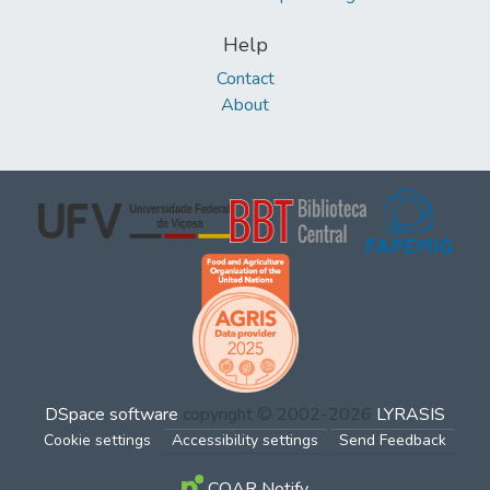
Help
Contact
About
DSpace software
copyright © 2002-2026
LYRASIS
Cookie settings
Accessibility settings
Send Feedback
COAR Notify