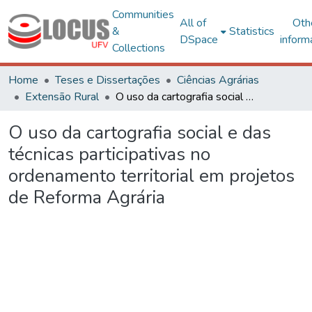
Communities
All of
Oth
&
Statistics
DSpace
inform
Collections
Home
Teses e Dissertações
Ciências Agrárias
Extensão Rural
O uso da cartografia social e das técnicas participativas no ordenamento territorial em projetos de Reforma Agrária
O uso da cartografia social e das
técnicas participativas no
ordenamento territorial em projetos
de Reforma Agrária