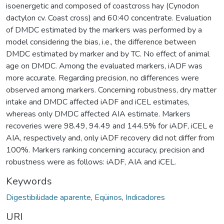
isoenergetic and composed of coastcross hay (Cynodon
dactylon cv. Coast cross) and 60:40 concentrate. Evaluation
of DMDC estimated by the markers was performed by a
model considering the bias, i.e., the difference between
DMDC estimated by marker and by TC. No effect of animal
age on DMDC. Among the evaluated markers, iADF was
more accurate. Regarding precision, no differences were
observed among markers. Concerning robustness, dry matter
intake and DMDC affected iADF and iCEL estimates,
whereas only DMDC affected AIA estimate. Markers
recoveries were 98.49, 94.49 and 144.5% for iADF, iCEL e
AIA, respectively and, only iADF recovery did not differ from
100%. Markers ranking concerning accuracy, precision and
robustness were as follows: iADF, AIA and iCEL.
Keywords
Digestibilidade aparente
,
Eqüinos
,
Indicadores
URI