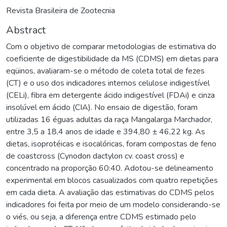
Revista Brasileira de Zootecnia
Abstract
Com o objetivo de comparar metodologias de estimativa do
coeficiente de digestibilidade da MS (CDMS) em dietas para
eqüinos, avaliaram-se o método de coleta total de fezes
(CT) e o uso dos indicadores internos celulose indigestível
(CELi), fibra em detergente ácido indigestível (FDAi) e cinza
insolúvel em ácido (CIA). No ensaio de digestão, foram
utilizadas 16 éguas adultas da raça Mangalarga Marchador,
entre 3,5 a 18,4 anos de idade e 394,80 ± 46,22 kg. As
dietas, isoprotéicas e isocalóricas, foram compostas de feno
de coastcross (Cynodon dactylon cv. coast cross) e
concentrado na proporção 60:40. Adotou-se delineamento
experimental em blocos casualizados com quatro repetições
em cada dieta. A avaliação das estimativas do CDMS pelos
indicadores foi feita por meio de um modelo considerando-se
o viés, ou seja, a diferença entre CDMS estimado pelo