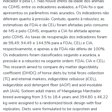
indicador e pela CT. Não houve efeito da idade dos animais
no CDMS; entre os indicadores avaliados, a FDAi foi o que
apresentou os parâmetros mais acurados. Os indicadores não
diferiram quanto à precisão. Contudo, quanto à robustez, as
estimativas da FDAi e da CELi foram afetadas pelo consumo
de MS e pelo CDMS, enquanto a CIA foi afetada apenas
pelo CDMS. As taxas de recuperação dos indicadores foram
de 98,49; 94,49 e 144,5% para a FDAi, CELi e CIA,
respectivamente, e apenas a da FDAi não diferiu de 100%.
Os indicadores foram classificados segundo a acurácia, a
precisão e a robustez na seguinte ordem: FDAi, CIA e CELi.
This research aimed to compare dry matter digestibility
coefficient (DMDC) of horse diets by total feces collection
(TC) and internal markers, indigestible cellulose (iCEL),
indigestible acid detergent fiber (iADF) and acid insoluble
ash (AIA). Sixteen adult mares of Mangalarga Marchador
breed averaging from 3.5 to 18.4 years and 394.80 ± 46.22
kg were assigned to a randomized block design with four
replicates. Diets were formulated to be isoprotein and