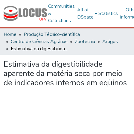
Communities
All of
Oth
&
Statistics
DSpace
inform
Collections
Home
Produção Técnico-científica
Centro de Ciências Agrárias
Zootecnia
Artigos
Estimativa da digestibilidade aparente da matéria seca por meio de indicadores internos em eqüinos
Estimativa da digestibilidade
aparente da matéria seca por meio
de indicadores internos em eqüinos