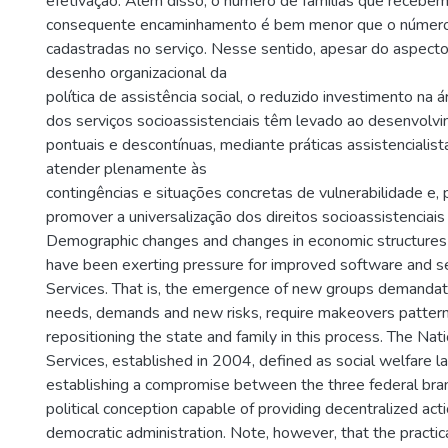
efetivação. Além disso, o número de famílias que recebe
consequente encaminhamento é bem menor que o número 
cadastradas no serviço. Nesse sentido, apesar do aspecto
desenho organizacional da
política de assistência social, o reduzido investimento na á
dos serviços socioassistenciais têm levado ao desenvolv
pontuais e descontínuas, mediante práticas assistencialist
atender plenamente às
contingências e situações concretas de vulnerabilidade e, 
promover a universalização dos direitos socioassistenciais 
Demographic changes and changes in economic structures 
have been exerting pressure for improved software and se
Services. That is, the emergence of new groups demandatá
needs, demands and new risks, require makeovers patterns 
repositioning the state and family in this process. The Nati
Services, established in 2004, defined as social welfare la
establishing a compromise between the three federal bra
political conception capable of providing decentralized act
democratic administration. Note, however, that the practical