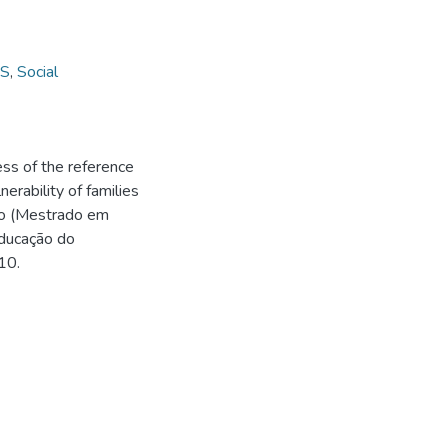
S
,
Social
ss of the reference
erability of families
ção (Mestrado em
Educação do
10.