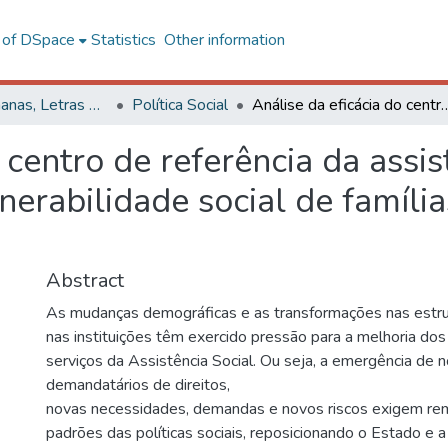
l of DSpace
Statistics
Other information
Ciências Humanas, Letras e Artes
Política Social
Análise da eficácia do centro de referência da assistência social (CRAS) para a redução da vulnerabil
 centro de referência da assi
nerabilidade social de famíli
Abstract
As mudanças demográficas e as transformações nas estr
nas instituições têm exercido pressão para a melhoria do
serviços da Assistência Social. Ou seja, a emergência de 
demandatários de direitos,
novas necessidades, demandas e novos riscos exigem r
padrões das políticas sociais, reposicionando o Estado e a