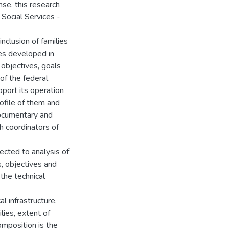
nse, this research
 Social Services -
inclusion of families
ies developed in
 objectives, goals
 of the federal
pport its operation
rofile of them and
 documentary and
h coordinators of
jected to analysis of
s, objectives and
the technical
l infrastructure,
lies, extent of
composition is the