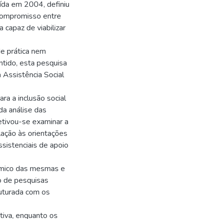
uída em 2004, definiu
m compromisso entre
 capaz de viabilizar
de prática nem
ntido, esta pesquisa
a Assistência Social
ra a inclusão social
da análise das
etivou-se examinar a
ação às orientações
ssistenciais de apoio
nômico das mesmas e
so de pesquisas
ruturada com os
tiva, enquanto os