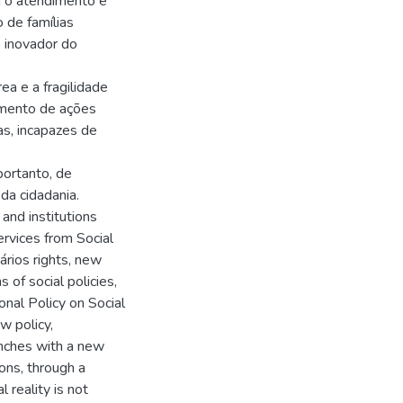
m o atendimento e
de famílias
 inovador do
rea e a fragilidade
imento de ações
as, incapazes de
portanto, de
da cidadania.
and institutions
rvices from Social
rios rights, new
of social policies,
onal Policy on Social
w policy,
nches with a new
ions, through a
 reality is not