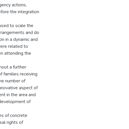
gency actions,
efore the integration
 used to scale the
y arrangements and do
ion in a dynamic and
were related to
en attending the
hout a further
f families receiving
the number of
innovative aspect of
ent in the area and
e development of
es of concrete
al rights of