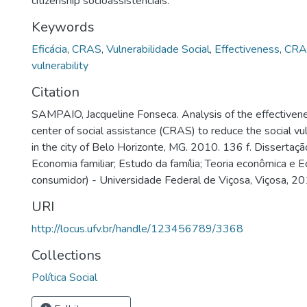
citizenship socioassistenciais.
Keywords
Eficácia
,
CRAS
,
Vulnerabilidade Social
,
Effectiveness
,
CRA
vulnerability
Citation
SAMPAIO, Jacqueline Fonseca. Analysis of the effectivene
center of social assistance (CRAS) to reduce the social vuln
in the city of Belo Horizonte, MG. 2010. 136 f. Disserta
Economia familiar; Estudo da família; Teoria econômica e 
consumidor) - Universidade Federal de Viçosa, Viçosa, 20
URI
http://locus.ufv.br/handle/123456789/3368
Collections
Política Social