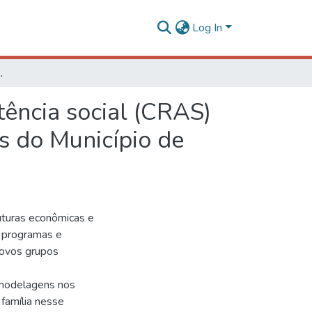
Log In
idade social de famílias do Município de Belo Horizonte, MG
stência social (CRAS)
as do Município de
uturas econômicas e
s programas e
novos grupos
emodelagens nos
 família nesse