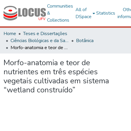
Communities
All of
Oth
&
Statistics
DSpace
inform
Collections
Home
Teses e Dissertações
Ciências Biológicas e da Saúde
Botânica
Morfo-anatomia e teor de nutrientes em três espécies vegetais cultivadas em sistema “wetland construído”
Morfo-anatomia e teor de
nutrientes em três espécies
vegetais cultivadas em sistema
“wetland construído”