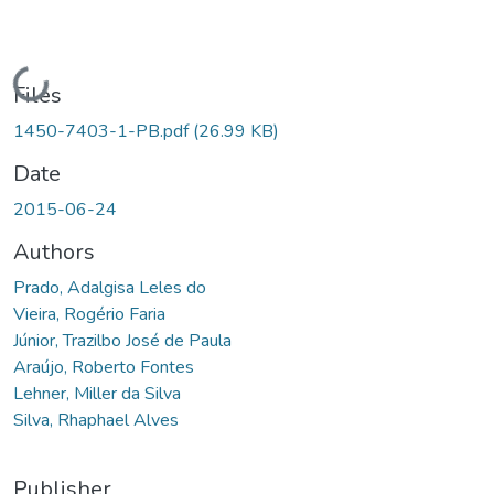
Loading...
Files
1450-7403-1-PB.pdf
(26.99 KB)
Date
2015-06-24
Authors
Prado, Adalgisa Leles do
Vieira, Rogério Faria
Júnior, Trazilbo José de Paula
Araújo, Roberto Fontes
Lehner, Miller da Silva
Silva, Rhaphael Alves
Publisher