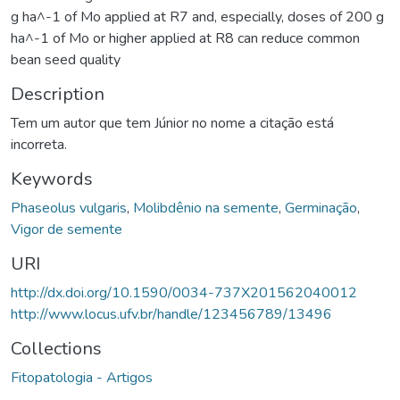
g ha^-1 of Mo applied at R7 and, especially, doses of 200 g
ha^-1 of Mo or higher applied at R8 can reduce common
bean seed quality
Description
Tem um autor que tem Júnior no nome a citação está
incorreta.
Keywords
Phaseolus vulgaris
,
Molibdênio na semente
,
Germinação
,
Vigor de semente
URI
http://dx.doi.org/10.1590/0034-737X201562040012
http://www.locus.ufv.br/handle/123456789/13496
Collections
Fitopatologia - Artigos