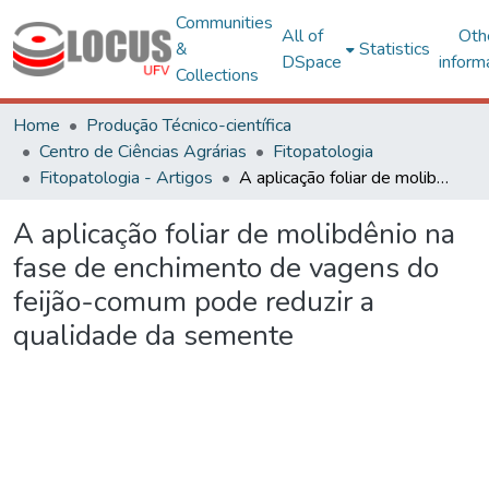
Communities
All of
Oth
&
Statistics
DSpace
inform
Collections
Home
Produção Técnico-científica
Centro de Ciências Agrárias
Fitopatologia
Fitopatologia - Artigos
A aplicação foliar de molibdênio na fase de enchimento de vagens do feijão-comum pode reduzir a qualidade da semente
A aplicação foliar de molibdênio na
fase de enchimento de vagens do
feijão-comum pode reduzir a
qualidade da semente