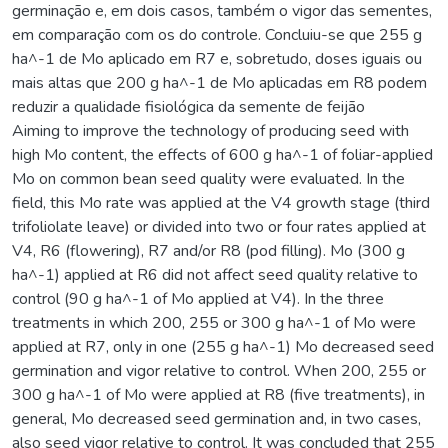
germinação e, em dois casos, também o vigor das sementes,
em comparação com os do controle. Concluiu-se que 255 g
ha^-1 de Mo aplicado em R7 e, sobretudo, doses iguais ou
mais altas que 200 g ha^-1 de Mo aplicadas em R8 podem
reduzir a qualidade fisiológica da semente de feijão
Aiming to improve the technology of producing seed with
high Mo content, the effects of 600 g ha^-1 of foliar-applied
Mo on common bean seed quality were evaluated. In the
field, this Mo rate was applied at the V4 growth stage (third
trifoliolate leave) or divided into two or four rates applied at
V4, R6 (flowering), R7 and/or R8 (pod filling). Mo (300 g
ha^-1) applied at R6 did not affect seed quality relative to
control (90 g ha^-1 of Mo applied at V4). In the three
treatments in which 200, 255 or 300 g ha^-1 of Mo were
applied at R7, only in one (255 g ha^-1) Mo decreased seed
germination and vigor relative to control. When 200, 255 or
300 g ha^-1 of Mo were applied at R8 (five treatments), in
general, Mo decreased seed germination and, in two cases,
also seed vigor relative to control. It was concluded that 255