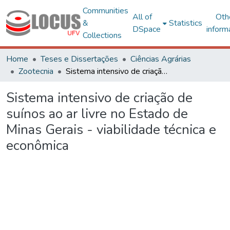
Communities
All of
Oth
&
Statistics
DSpace
inform
Collections
Home
Teses e Dissertações
Ciências Agrárias
Zootecnia
Sistema intensivo de criação de suínos ao ar livre no Estado de Minas Gerais - viabilidade técnica e econômica
Sistema intensivo de criação de
suínos ao ar livre no Estado de
Minas Gerais - viabilidade técnica e
econômica