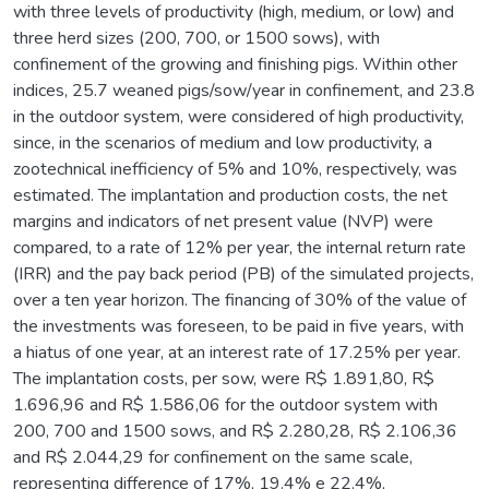
with three levels of productivity (high, medium, or low) and
three herd sizes (200, 700, or 1500 sows), with
confinement of the growing and finishing pigs. Within other
indices, 25.7 weaned pigs/sow/year in confinement, and 23.8
in the outdoor system, were considered of high productivity,
since, in the scenarios of medium and low productivity, a
zootechnical inefficiency of 5% and 10%, respectively, was
estimated. The implantation and production costs, the net
margins and indicators of net present value (NVP) were
compared, to a rate of 12% per year, the internal return rate
(IRR) and the pay back period (PB) of the simulated projects,
over a ten year horizon. The financing of 30% of the value of
the investments was foreseen, to be paid in five years, with
a hiatus of one year, at an interest rate of 17.25% per year.
The implantation costs, per sow, were R$ 1.891,80, R$
1.696,96 and R$ 1.586,06 for the outdoor system with
200, 700 and 1500 sows, and R$ 2.280,28, R$ 2.106,36
and R$ 2.044,29 for confinement on the same scale,
representing difference of 17%, 19.4% e 22.4%,