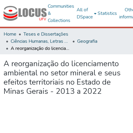
Communities
All of
Oth
&
Statistics
DSpace
inform
Collections
Home
Teses e Dissertações
Ciências Humanas, Letras e Artes
Geografia
A reorganização do licenciamento ambiental no setor mineral e seus efeitos territoriais no Estado de Minas Gerais - 2013 a 2022
A reorganização do licenciamento
ambiental no setor mineral e seus
efeitos territoriais no Estado de
Minas Gerais - 2013 a 2022