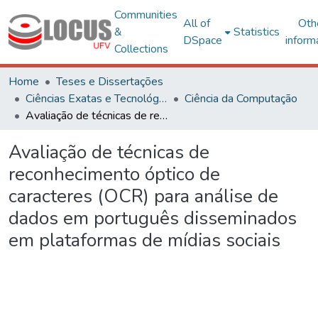
Communities
All of
Oth
&
Statistics
DSpace
inform
Collections
Home
Teses e Dissertações
Ciências Exatas e Tecnológicas
Ciência da Computação
Avaliação de técnicas de reconhecimento óptico de caracteres (OCR) para análise de dados em português disseminados em plataformas de mídias sociais
Avaliação de técnicas de
reconhecimento óptico de
caracteres (OCR) para análise de
dados em português disseminados
em plataformas de mídias sociais