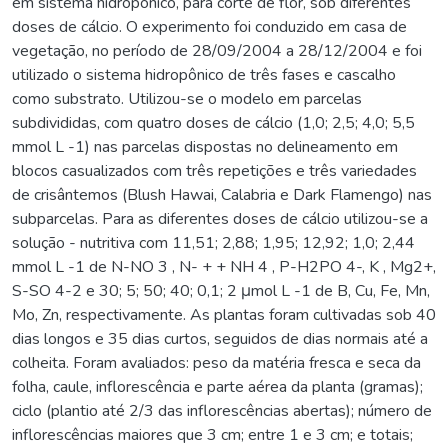
em sistema hidropônico, para corte de flor, sob diferentes
doses de cálcio. O experimento foi conduzido em casa de
vegetação, no período de 28/09/2004 a 28/12/2004 e foi
utilizado o sistema hidropônico de três fases e cascalho
como substrato. Utilizou-se o modelo em parcelas
subdivididas, com quatro doses de cálcio (1,0; 2,5; 4,0; 5,5
mmol L -1) nas parcelas dispostas no delineamento em
blocos casualizados com três repetições e três variedades
de crisântemos (Blush Hawai, Calabria e Dark Flamengo) nas
subparcelas. Para as diferentes doses de cálcio utilizou-se a
solução - nutritiva com 11,51; 2,88; 1,95; 12,92; 1,0; 2,44
mmol L -1 de N-NO 3 , N- + + NH 4 , P-H2PO 4-, K , Mg2+,
S-SO 4-2 e 30; 5; 50; 40; 0,1; 2 μmol L -1 de B, Cu, Fe, Mn,
Mo, Zn, respectivamente. As plantas foram cultivadas sob 40
dias longos e 35 dias curtos, seguidos de dias normais até a
colheita. Foram avaliados: peso da matéria fresca e seca da
folha, caule, inflorescência e parte aérea da planta (gramas);
ciclo (plantio até 2/3 das inflorescências abertas); número de
inflorescências maiores que 3 cm; entre 1 e 3 cm; e totais;