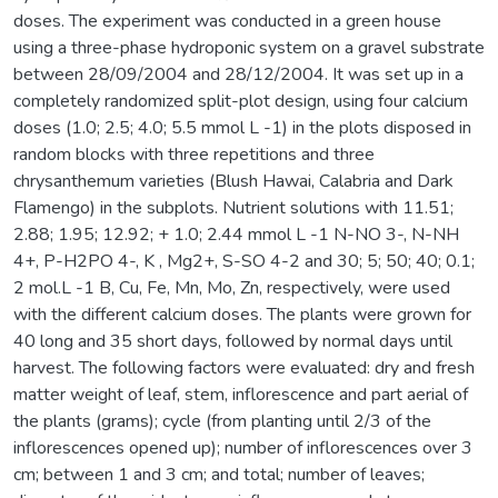
doses. The experiment was conducted in a green house
using a three-phase hydroponic system on a gravel substrate
between 28/09/2004 and 28/12/2004. It was set up in a
completely randomized split-plot design, using four calcium
doses (1.0; 2.5; 4.0; 5.5 mmol L -1) in the plots disposed in
random blocks with three repetitions and three
chrysanthemum varieties (Blush Hawai, Calabria and Dark
Flamengo) in the subplots. Nutrient solutions with 11.51;
2.88; 1.95; 12.92; + 1.0; 2.44 mmol L -1 N-NO 3-, N-NH
4+, P-H2PO 4-, K , Mg2+, S-SO 4-2 and 30; 5; 50; 40; 0.1;
2 mol.L -1 B, Cu, Fe, Mn, Mo, Zn, respectively, were used
with the different calcium doses. The plants were grown for
40 long and 35 short days, followed by normal days until
harvest. The following factors were evaluated: dry and fresh
matter weight of leaf, stem, inflorescence and part aerial of
the plants (grams); cycle (from planting until 2/3 of the
inflorescences opened up); number of inflorescences over 3
cm; between 1 and 3 cm; and total; number of leaves;