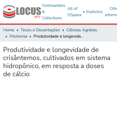
Communities
All of
Oth
&
Statistics
DSpace
inform
Collections
Home
Teses e Dissertações
Ciências Agrárias
Fitotecnia
Produtividade e longevidade de crisântemos, cultivados em sistema hidropônico, em resposta a doses de cálcio
Produtividade e longevidade de
crisântemos, cultivados em sistema
hidropônico, em resposta a doses
de cálcio