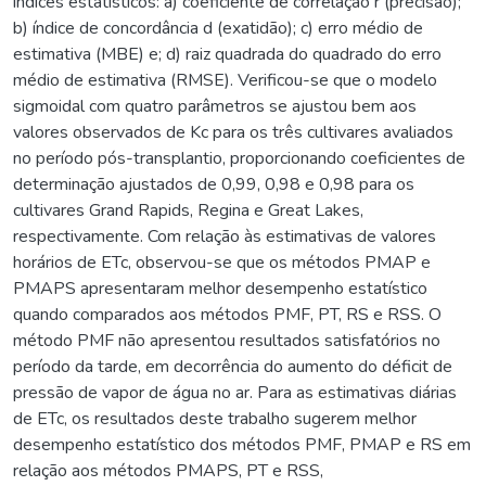
índices estatísticos: a) coeficiente de correlação r (precisão);
b) índice de concordância d (exatidão); c) erro médio de
estimativa (MBE) e; d) raiz quadrada do quadrado do erro
médio de estimativa (RMSE). Verificou-se que o modelo
sigmoidal com quatro parâmetros se ajustou bem aos
valores observados de Kc para os três cultivares avaliados
no período pós-transplantio, proporcionando coeficientes de
determinação ajustados de 0,99, 0,98 e 0,98 para os
cultivares Grand Rapids, Regina e Great Lakes,
respectivamente. Com relação às estimativas de valores
horários de ETc, observou-se que os métodos PMAP e
PMAPS apresentaram melhor desempenho estatístico
quando comparados aos métodos PMF, PT, RS e RSS. O
método PMF não apresentou resultados satisfatórios no
período da tarde, em decorrência do aumento do déficit de
pressão de vapor de água no ar. Para as estimativas diárias
de ETc, os resultados deste trabalho sugerem melhor
desempenho estatístico dos métodos PMF, PMAP e RS em
relação aos métodos PMAPS, PT e RSS,