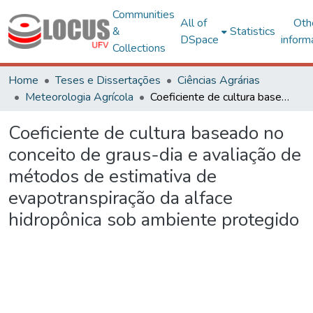
Communities
All of
Oth
&
Statistics
DSpace
inform
Collections
Home
Teses e Dissertações
Ciências Agrárias
Meteorologia Agrícola
Coeficiente de cultura baseado no conceito de graus-dia e avaliação de métodos de estimativa de evapotranspiração da alface hidropônica sob ambiente protegido
Coeficiente de cultura baseado no
conceito de graus-dia e avaliação de
métodos de estimativa de
evapotranspiração da alface
hidropônica sob ambiente protegido