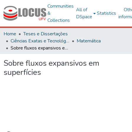
Communities
All of
Oth
&
Statistics
DSpace
inform
Collections
Home
Teses e Dissertações
Ciências Exatas e Tecnológicas
Matemática
Sobre fluxos expansivos em superfícies
Sobre fluxos expansivos em
superfícies
Loading...