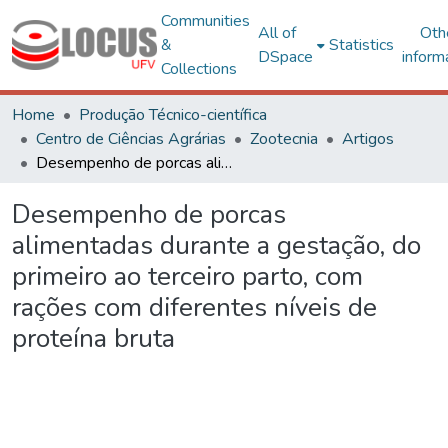
Communities
All of
Oth
&
Statistics
DSpace
inform
Collections
Home
Produção Técnico-científica
Centro de Ciências Agrárias
Zootecnia
Artigos
Desempenho de porcas alimentadas durante a gestação, do primeiro ao terceiro parto, com rações com diferentes níveis de proteína bruta
Desempenho de porcas
alimentadas durante a gestação, do
primeiro ao terceiro parto, com
rações com diferentes níveis de
proteína bruta