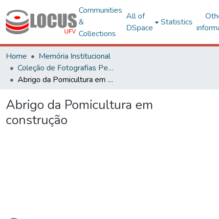
Communities
All of
Oth
&
Statistics
DSpace
inform
Collections
Home
Memória Institucional
Coleção de Fotografias Peter Henry Rolfs
Abrigo da Pomicultura em construção
Abrigo da Pomicultura em
construção