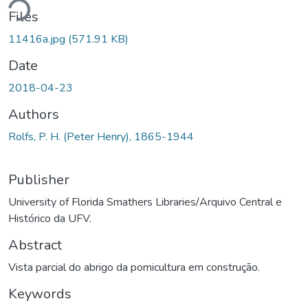
ding...
Files
11416a.jpg
(571.91 KB)
Date
2018-04-23
Authors
Rolfs, P. H. (Peter Henry), 1865-1944
Publisher
University of Florida Smathers Libraries/Arquivo Central e
Histórico da UFV.
Abstract
Vista parcial do abrigo da pomicultura em construção.
Keywords