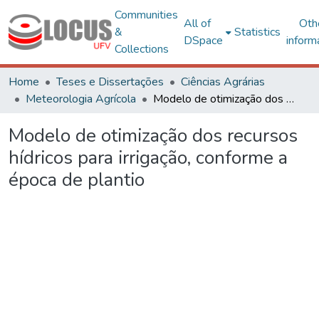
Communities
All of
Oth
&
Statistics
DSpace
inform
Collections
Home
Teses e Dissertações
Ciências Agrárias
Meteorologia Agrícola
Modelo de otimização dos recursos hídricos para irrigação, conforme a época de plantio
Modelo de otimização dos recursos
hídricos para irrigação, conforme a
época de plantio