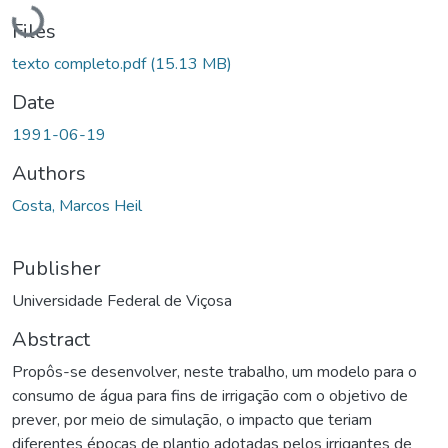
Loading...
Files
texto completo.pdf
(15.13 MB)
Date
1991-06-19
Authors
Costa, Marcos Heil
Publisher
Universidade Federal de Viçosa
Abstract
Propôs-se desenvolver, neste trabalho, um modelo para o
consumo de água para fins de irrigação com o objetivo de
prever, por meio de simulação, o impacto que teriam
diferentes épocas de plantio adotadas pelos irrigantes de