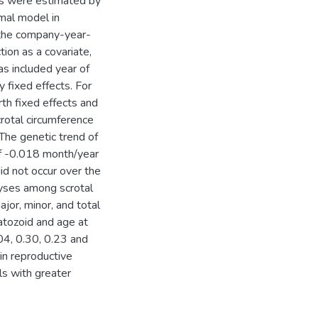
ts were estimated by
mal model in
d the company-year-
tion as a covariate,
was included year of
 fixed effects. For
rth fixed effects and
crotal circumference
 The genetic trend of
 of -0.018 month/year
did not occur over the
lyses among scrotal
ajor, minor, and total
atozoid and age at
.04, 0.30, 0.23 and
in reproductive
ls with greater