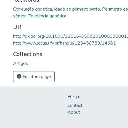
Correlação genética
,
Idade ao primeiro parto
,
Perímetro es
sêmen
,
Tendência genética
URI
http://dx.doi.org/10.1590/S1516-3598201000080001
http://www.locus.ufv.br/handle/123456789/14681
Collections
Artigos
Full item page
Help
Contact
About