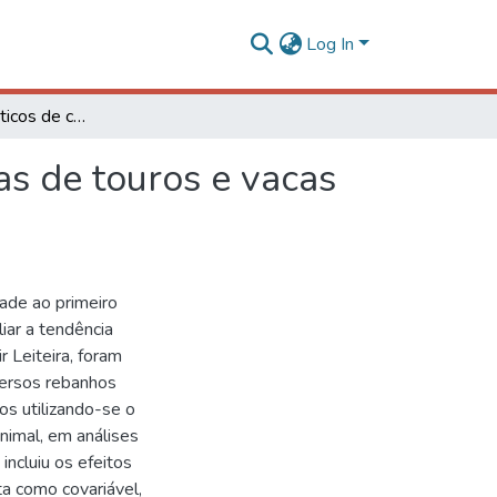
Log In
Parâmetros genéticos de características reprodutivas de touros e vacas Gir leiteiro
as de touros e vacas
ade ao primeiro
iar a tendência
r Leiteira, foram
ersos rebanhos
os utilizando-se o
nimal, em análises
incluiu os efeitos
ta como covariável,