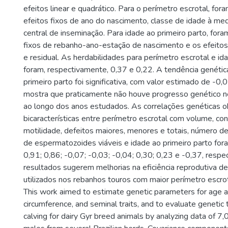
efeitos linear e quadrático. Para o perímetro escrotal, fora
efeitos fixos de ano do nascimento, classe de idade à me
central de inseminação. Para idade ao primeiro parto, foram
fixos de rebanho-ano-estação de nascimento e os efeitos 
e residual. As herdabilidades para perímetro escrotal e id
foram, respectivamente, 0,37 e 0,22. A tendência genétic
primeiro parto foi significativa, com valor estimado de -0
mostra que praticamente não houve progresso genético ne
ao longo dos anos estudados. As correlações genéticas o
bicaracterísticas entre perímetro escrotal com volume, con
motilidade, defeitos maiores, menores e totais, número d
de espermatozoides viáveis e idade ao primeiro parto for
0,91; 0,86; -0,07; -0,03; -0,04; 0,30; 0,23 e -0,37, resp
resultados sugerem melhorias na eficiência reprodutiva 
utilizados nos rebanhos touros com maior perímetro escrot
This work aimed to estimate genetic parameters for age at f
circumference, and seminal traits, and to evaluate genetic t
calving for dairy Gyr breed animals by analyzing data of 