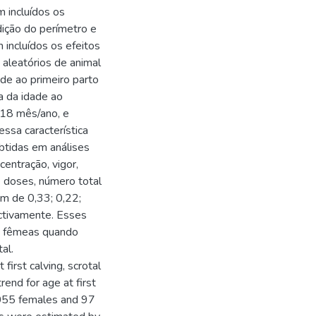
m incluídos os
dição do perímetro e
 incluídos os efeitos
aleatórios de animal
ade ao primeiro parto
a da idade ao
,018 mês/ano, e
ssa característica
btidas em análises
centração, vigor,
e doses, número total
am de 0,33; 0,22;
ectivamente. Esses
de fêmeas quando
al.
irst calving, scrotal
rend for age at first
7,055 females and 97