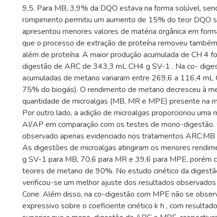
9,5. Para MB, 3,9% da DQO estava na forma solúvel, sen
rompimento permitiu um aumento de 15% do teor DQO 
apresentou menores valores de matéria orgânica em for
que o processo de extração de proteína removeu também
além de proteína. A maior produção acumulada de CH 4 fo
digestão de ARC de 343,3 mL CH4 g SV-1 . Na co- diges
acumuladas de metano variaram entre 269,6 a 116,4 mL
75% do biogás). O rendimento de metano decresceu à me
quantidade de microalgas (MB, MR e MPE) presente na m
Por outro lado, a adição de microalgas proporcionou uma 
AI/AP em comparação com os testes de mono-digestão. O 
observado apenas evidenciado nos tratamentos ARC:MB (
As digestões de microalgas atingiram os menores rendi
g SV-1 para MB, 70,6 para MR e 39,6 para MPE, porém 
teores de metano de 90%. No estudo cinético da digestã
verificou-se um melhor ajuste dos resultados observado
Cone. Além disso, na co-digestão com MPE não se observ
expressivo sobre o coeficiente cinético k h , com resultad