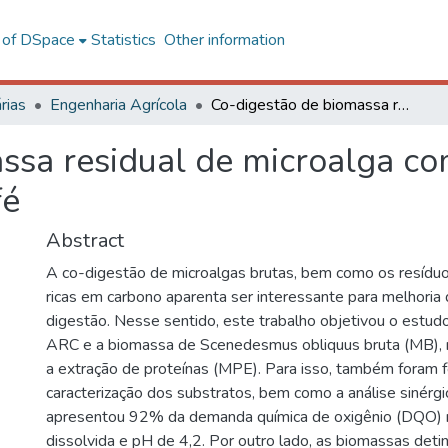
l of DSpace
Statistics
Other information
rias
Engenharia Agrícola
Co-digestão de biomassa residual de microalga com água residuária do processamento do café
ssa residual de microalga co
fé
Abstract
A co-digestão de microalgas brutas, bem como os resídu
ricas em carbono aparenta ser interessante para melhoria
digestão. Nesse sentido, este trabalho objetivou o estud
ARC e a biomassa de Scenedesmus obliquus bruta (MB), 
a extração de proteínas (MPE). Para isso, também foram f
caracterização dos substratos, bem como a análise sinérgi
apresentou 92% da demanda química de oxigênio (DQO) 
dissolvida e pH de 4,2. Por outro lado, as biomassas det