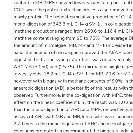
content in MR. MPE showed lower values of organic matte
COD, since the protein extraction process also removed 
mainly protein. The highest cumulative production of CH 
mono-digestion of 343.3 mL CH4 g SV-1 . In co-digestion
methane productions ranged from 269.6 to 116.4 mL CH4
methane content ranging from 65 to 75%. The average 
the amount of microalgae (MB, MR and MPE) increased in 
hand, the addition of microalgae improved the AI/AP rat
digestion tests. The synergistic effect was observed only
ARC:MB (50:50) and (25:75). The microalgae single diges
lowest yields: 18.2 mL CH4 g SV-1 for MB, 70.6 for MR 
however with biogas with methane contents of 90%. In the
anaerobic digestion (AD), a better fit of the results with
observed Furthermore, in the co-digestion with MPE, the
effect on the kinetic coefficient k h , the result was 1.0 an
than the mono-digestion of ARC and MPE, respectively. In
assays of ARC with MB and MR, k h results were superior
2.7 times to the mono-digestion of ARC and microalgae, re
conditions promoted an enrichment of the biogas. In addit