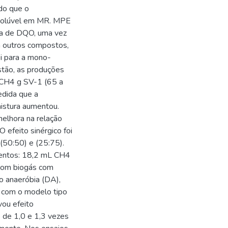
do que o
solúvel em MR. MPE
ma de DQO, uma vez
 outros compostos,
i para a mono-
tão, as produções
 CH4 g SV-1 (65 a
dida que a
istura aumentou.
melhora na relação
efeito sinérgico foi
50:50) e (25:75).
mentos: 18,2 mL CH4
com biogás com
o anaeróbia (DA),
s com o modelo tipo
ou efeito
o de 1,0 e 1,3 vezes