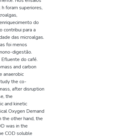
mente. Nos ensaios
h foram superiores,
roalgas,
enriquecimento do
 contribui para a
dade das microalgas.
gas foi menos
mono-digestão.
 Efluente do café.
iomass and carbon
e anaerobic
study the co-
ass, after disruption
e, the
ic and kinetic
emical Oxygen Demand
n the other hand, the
OD was in the
the COD soluble