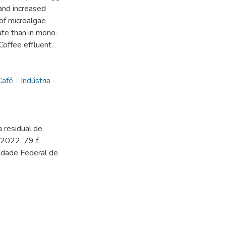
 and increased
 of microalgae
ate than in mono-
Coffee effluent.
Café - Indústria -
 residual de
 2022. 79 f.
idade Federal de