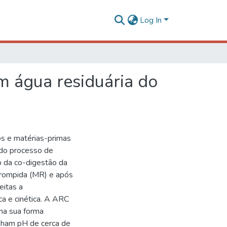
Log In
m água residuária do
os e matérias-primas
 do processo de
o da co-digestão da
rompida (MR) e após
eitas a
ca e cinética. A ARC
na sua forma
inham pH de cerca de