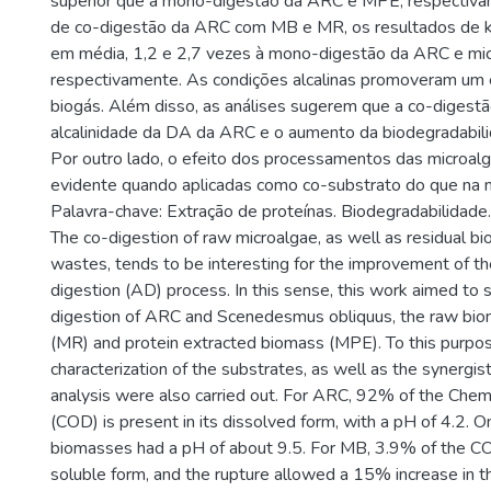
superior que a mono-digestão da ARC e MPE, respectiva
de co-digestão da ARC com MB e MR, os resultados de k 
em média, 1,2 e 2,7 vezes à mono-digestão da ARC e mic
respectivamente. As condições alcalinas promoveram um 
biogás. Além disso, as análises sugerem que a co-digestão
alcalinidade da DA da ARC e o aumento da biodegradabili
Por outro lado, o efeito dos processamentos das microal
evidente quando aplicadas como co-substrato do que na 
Palavra-chave: Extração de proteínas. Biodegradabilidade.
The co-digestion of raw microalgae, as well as residual b
wastes, tends to be interesting for the improvement of th
digestion (AD) process. In this sense, this work aimed to 
digestion of ARC and Scenedesmus obliquus, the raw biom
(MR) and protein extracted biomass (MPE). To this purpos
characterization of the substrates, as well as the synergist
analysis were also carried out. For ARC, 92% of the Ch
(COD) is present in its dissolved form, with a pH of 4.2. O
biomasses had a pH of about 9.5. For MB, 3.9% of the C
soluble form, and the rupture allowed a 15% increase in 