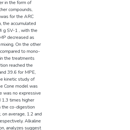
r in the form of
other compounds,
4 was for the ARC
, the accumulated
 g SV-1 , with the
BMP decreased as
mixing. On the other
io compared to mono-
 in the treatments
tion reached the
and 39.6 for MPE,
 kinetic study of
 the Cone model was
re was no expressive
d 1.3 times higher
 the co-digestion
, on average, 1.2 and
spectively. Alkaline
ion, analyzes suggest