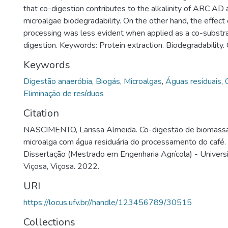
that co-digestion contributes to the alkalinity of ARC AD
microalgae biodegradability. On the other hand, the effect
processing was less evident when applied as a co-substr
digestion. Keywords: Protein extraction. Biodegradability. 
Keywords
Digestão anaeróbia
,
Biogás
,
Microalgas
,
Águas residuais
,
Eliminação de resíduos
Citation
NASCIMENTO, Larissa Almeida. Co-digestão de biomassa
microalga com água residuária do processamento do café.
Dissertação (Mestrado em Engenharia Agrícola) - Univers
Viçosa, Viçosa. 2022.
URI
https://locus.ufv.br//handle/123456789/30515
Collections