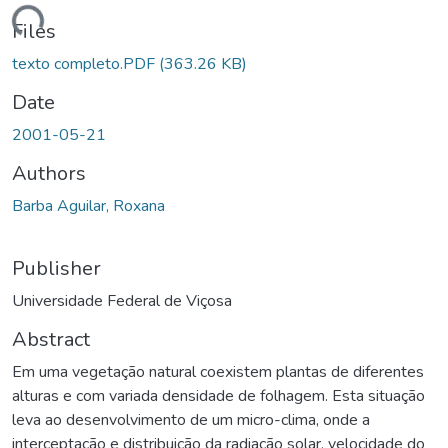
ading...
Files
texto completo.PDF
(363.26 KB)
Date
2001-05-21
Authors
Barba Aguilar, Roxana
Publisher
Universidade Federal de Viçosa
Abstract
Em uma vegetação natural coexistem plantas de diferentes
alturas e com variada densidade de folhagem. Esta situação
leva ao desenvolvimento de um micro-clima, onde a
interceptação e distribuição da radiação solar, velocidade do