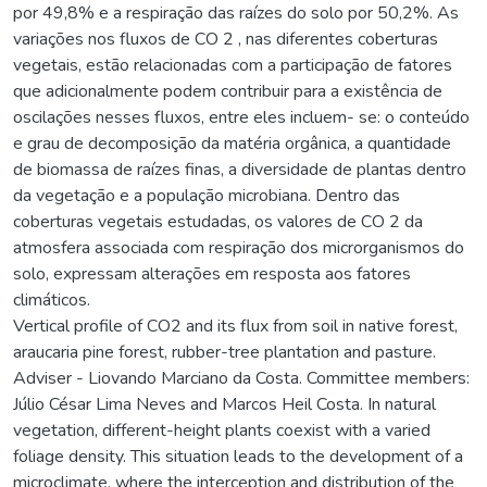
por 49,8% e a respiração das raízes do solo por 50,2%. As
variações nos fluxos de CO 2 , nas diferentes coberturas
vegetais, estão relacionadas com a participação de fatores
que adicionalmente podem contribuir para a existência de
oscilações nesses fluxos, entre eles incluem- se: o conteúdo
e grau de decomposição da matéria orgânica, a quantidade
de biomassa de raízes finas, a diversidade de plantas dentro
da vegetação e a população microbiana. Dentro das
coberturas vegetais estudadas, os valores de CO 2 da
atmosfera associada com respiração dos microrganismos do
solo, expressam alterações em resposta aos fatores
climáticos.
Vertical profile of CO2 and its flux from soil in native forest,
araucaria pine forest, rubber-tree plantation and pasture.
Adviser - Liovando Marciano da Costa. Committee members:
Júlio César Lima Neves and Marcos Heil Costa. In natural
vegetation, different-height plants coexist with a varied
foliage density. This situation leads to the development of a
microclimate, where the interception and distribution of the