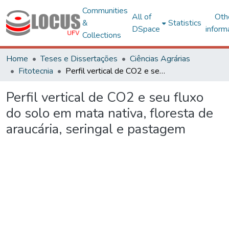
Communities
All of
Oth
&
Statistics
DSpace
inform
Collections
Home
Teses e Dissertações
Ciências Agrárias
Fitotecnia
Perfil vertical de CO2 e seu fluxo do solo em mata nativa, floresta de araucária, seringal e pastagem
Perfil vertical de CO2 e seu fluxo
do solo em mata nativa, floresta de
araucária, seringal e pastagem