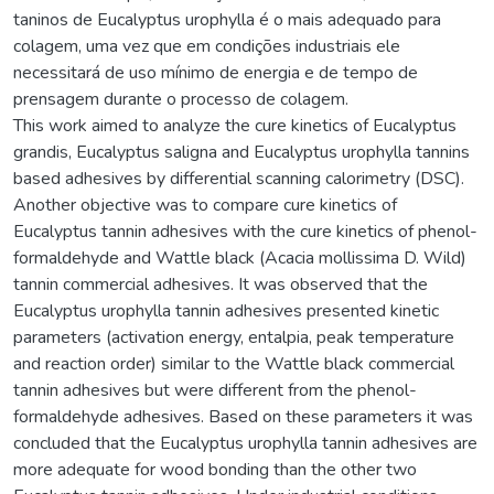
taninos de Eucalyptus urophylla é o mais adequado para
colagem, uma vez que em condições industriais ele
necessitará de uso mínimo de energia e de tempo de
prensagem durante o processo de colagem.
This work aimed to analyze the cure kinetics of Eucalyptus
grandis, Eucalyptus saligna and Eucalyptus urophylla tannins
based adhesives by differential scanning calorimetry (DSC).
Another objective was to compare cure kinetics of
Eucalyptus tannin adhesives with the cure kinetics of phenol-
formaldehyde and Wattle black (Acacia mollissima D. Wild)
tannin commercial adhesives. It was observed that the
Eucalyptus urophylla tannin adhesives presented kinetic
parameters (activation energy, entalpia, peak temperature
and reaction order) similar to the Wattle black commercial
tannin adhesives but were different from the phenol-
formaldehyde adhesives. Based on these parameters it was
concluded that the Eucalyptus urophylla tannin adhesives are
more adequate for wood bonding than the other two