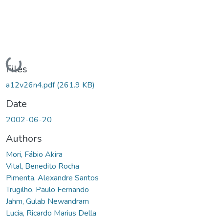
Loading...
Files
a12v26n4.pdf
(261.9 KB)
Date
2002-06-20
Authors
Mori, Fábio Akira
Vital, Benedito Rocha
Pimenta, Alexandre Santos
Trugilho, Paulo Fernando
Jahm, Gulab Newandram
Lucia, Ricardo Marius Della