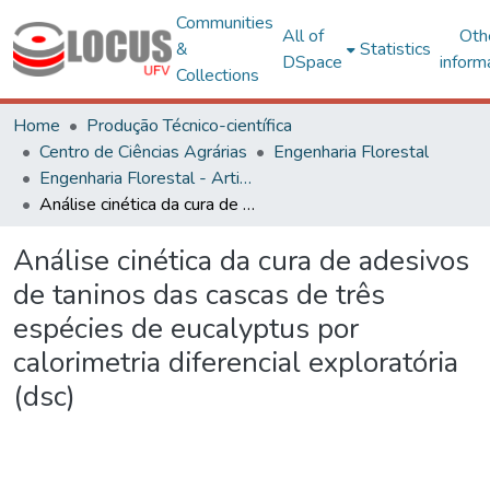
Communities
All of
Oth
&
Statistics
DSpace
inform
Collections
Home
Produção Técnico-científica
Centro de Ciências Agrárias
Engenharia Florestal
Engenharia Florestal - Artigos
Análise cinética da cura de adesivos de taninos das cascas de três espécies de eucalyptus por calorimetria diferencial exploratória (dsc)
Análise cinética da cura de adesivos
de taninos das cascas de três
espécies de eucalyptus por
calorimetria diferencial exploratória
(dsc)