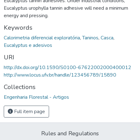
Eucalyptus tannin adhesives. Under industrial conditions,
Eucalyptus urophylla tannin adhesive will need a minimum
energy and pressing.
Keywords
Calorimetria diferencial exploratória
,
Taninos
,
Casca
,
Eucalyptus e adesivos
URI
http://dx.doi.org/10.1590/S0100-67622002000400012
http://www.locus.ufv.br/handle/123456789/15890
Collections
Engenharia Florestal - Artigos
Full item page
Rules and Regulations