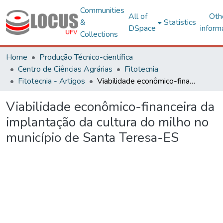
Communities
All of
Oth
&
Statistics
DSpace
inform
Collections
Home
Produção Técnico-científica
Centro de Ciências Agrárias
Fitotecnia
Fitotecnia - Artigos
Viabilidade econômico-financeira da implantação da cultura do milho no município de Santa Teresa-ES
Viabilidade econômico-financeira da
implantação da cultura do milho no
município de Santa Teresa-ES