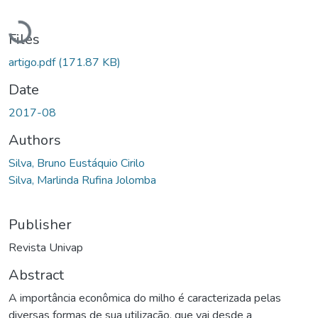
Loading...
Files
artigo.pdf
(171.87 KB)
Date
2017-08
Authors
Silva, Bruno Eustáquio Cirilo
Silva, Marlinda Rufina Jolomba
Publisher
Revista Univap
Abstract
A importância econômica do milho é caracterizada pelas
diversas formas de sua utilização, que vai desde a