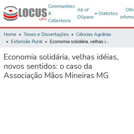
Communities
All of
Oth
&
Statistics
DSpace
inform
Collections
Home
Teses e Dissertações
Ciências Agrárias
Extensão Rural
Economia solidária, velhas idéias, novos sentidos: o caso da Associação Mãos Mineiras MG
Economia solidária, velhas idéias,
novos sentidos: o caso da
Associação Mãos Mineiras MG