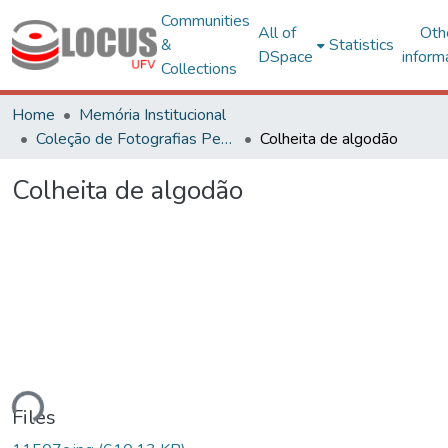
Communities
All of
Oth
&
Statistics
DSpace
inform
Collections
Home
Memória Institucional
Coleção de Fotografias Peter Henry Rolfs
Colheita de algodão
Colheita de algodão
ding...
Files