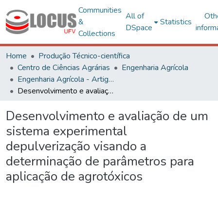
Communities
All of
Oth
&
Statistics
DSpace
inform
Collections
Home
Produção Técnico-científica
Centro de Ciências Agrárias
Engenharia Agrícola
Engenharia Agrícola - Artigos
Desenvolvimento e avaliação de um sistema experimental depulverização visando a determinação de parâmetros para aplicação de agrotóxicos
Desenvolvimento e avaliação de um
sistema experimental
depulverização visando a
determinação de parâmetros para
aplicação de agrotóxicos