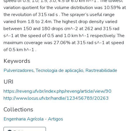
speed of 0.5; 1.0; 1.5; 3.0; 4.5 or 6.0 km h^-1 . The lowest
variation quotient for the volume distribution was 10.59% at
the revolution of 315 rad s . The sprayer’s useful range
varied from 1.8 to 2.4m. The highest drop density varied
between 150 and 180 drops cm^-2 at 262 and 315 rad
s^-1 at the speed of 0.5 and 1.0 km h^-1 respectively. The
maximum coverage was 27.06% at 315 rad s^-1 at speed
of 0.5 km h^-1 .
Keywords
Pulverizadores
,
Tecnologia de aplicação
,
Rastreabilidade
URI
https://reveng.ufv.br/index.php/reveng/article/view/90
http://www.locus.ufv.br/handle/123456789/20263
Collections
Engenharia Agrícola - Artigos