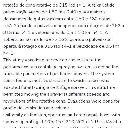
rotação do cone rotativo de 315 rad s^ 1. A faixa útil de
pulverização variou de 1,80 m a 2,40 m. As maiores
densidades de gotas variaram entre 150 e 180 gotas
cm^-2 quando o pulverizador operou com rotações de 262 a
315 rad s^-1 e velocidades de 0,5 a 1,0 km h^-1. A
cobertura máxima foi de 27,06% quando o pulverizador
operou à rotação de 315 rad s^–1 e velocidade de 0,5 km
h^-1.
This study was done to develop and evaluate the
performance of a centrifuge spraying system to define the
traceable parameters of pesticide sprayers. The system
consisted of a metallic structure to which a brace was
adapted for attaching a centrifuge sprayer. This structure
permitted moving the sprayer at different speeds and
revolutions of the rotative cone. Evaluations were done for
profile determination and volume
uniformity distribution, spectrum and drop populations, with
sprayer operating at 105; 157; 210; 262 or 315 rad^s at a