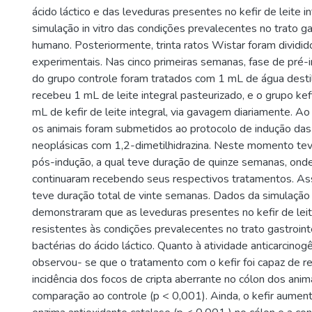
ácido láctico e das leveduras presentes no kefir de leite i
simulação in vitro das condições prevalecentes no trato ga
humano. Posteriormente, trinta ratos Wistar foram dividi
experimentais. Nas cinco primeiras semanas, fase de pré-i
do grupo controle foram tratados com 1 mL de água destil
recebeu 1 mL de leite integral pasteurizado, e o grupo kef
mL de kefir de leite integral, via gavagem diariamente. A
os animais foram submetidos ao protocolo de indução das
neoplásicas com 1,2-dimetilhidrazina. Neste momento teve
pós-indução, a qual teve duração de quinze semanas, ond
continuaram recebendo seus respectivos tratamentos. As
teve duração total de vinte semanas. Dados da simulação i
demonstraram que as leveduras presentes no kefir de leit
resistentes às condições prevalecentes no trato gastroint
bactérias do ácido láctico. Quanto à atividade anticarcinogê
observou- se que o tratamento com o kefir foi capaz de r
incidência dos focos de cripta aberrante no cólon dos ani
comparação ao controle (p < 0,001). Ainda, o kefir aument