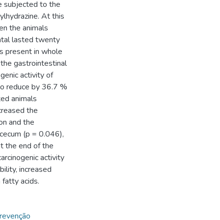
e subjected to the
ylhydrazine. At this
en the animals
ntal lasted twenty
ts present in whole
 the gastrointestinal
genic activity of
 to reduce by 36.7 %
ated animals
ncreased the
lon and the
e cecum (p = 0.046),
t the end of the
arcinogenic activity
ility, increased
 fatty acids.
Prevenção