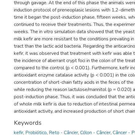
through gavage. At the end of this phase the animals wer
induction protocol of preneoplasic lesions with 1,2-dimeth
time it began the post-induction phase, fifteen weeks, wh
continued to receive their treatments. Thus, the experime
weeks. The in vitro simulation data showed that the yeas
milk kefir are more resistant to the conditions prevailing in
tract than the lactic acid bacteria. Regarding the anticarcino
kefir, it was observed that treatment with kefir was able
the incidence of aberrant crypt foci in the colon of the tre
compared to the control (p < 0.001). Furthermore, kefir i
antioxidant enzyme catalase activity (p < 0.001) in the co
concentration of short-chain fatty acids in the feces of th
while reducing the reason lactulose/mannitol (p = 0.020) a
post-induction phase. Thus, it was concluded that the antic
of whole milk kefir is due to reduction of intestinal permeab
antioxidant activity, and increased production of short chain
Keywords
kefir
,
Probiótico
,
Reto - Câncer
,
Cólon - Câncer
,
Câncer - 