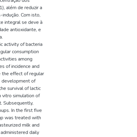
ncentração dos
), além de reduzir a
s-indução. Com isto,
te integral se deve à
dade antioxidante, e
a.
 activity of bacteria
Regular consumption
activities among
es of incidence and
 the effect of regular
he development of
he survival of lactic
 vitro simulation of
ct. Subsequently,
ps. In the first five
up was treated with
asteurized milk and
 administered daily