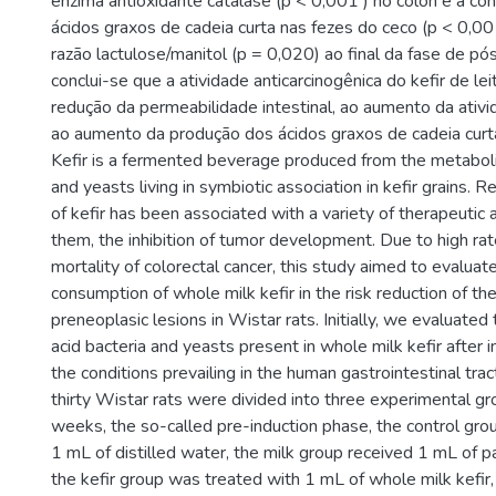
enzima antioxidante catalase (p < 0,001 ) no cólon e a co
ácidos graxos de cadeia curta nas fezes do ceco (p < 0,001
razão lactulose/manitol (p = 0,020) ao final da fase de pó
conclui-se que a atividade anticarcinogênica do kefir de lei
redução da permeabilidade intestinal, ao aumento da ativi
ao aumento da produção dos ácidos graxos de cadeia curt
Kefir is a fermented beverage produced from the metabolic
and yeasts living in symbiotic association in kefir grains. 
of kefir has been associated with a variety of therapeutic 
them, the inhibition of tumor development. Due to high rat
mortality of colorectal cancer, this study aimed to evaluate
consumption of whole milk kefir in the risk reduction of t
preneoplasic lesions in Wistar rats. Initially, we evaluated t
acid bacteria and yeasts present in whole milk kefir after in
the conditions prevailing in the human gastrointestinal tra
thirty Wistar rats were divided into three experimental grou
weeks, the so-called pre-induction phase, the control gro
1 mL of distilled water, the milk group received 1 mL of p
the kefir group was treated with 1 mL of whole milk kefir,