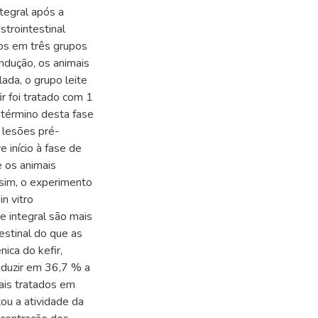
ntegral após a
strointestinal
dos em três grupos
ndução, os animais
ada, o grupo leite
ir foi tratado com 1
o término desta fase
 lesões pré-
 início à fase de
e os animais
sim, o experimento
n vitro
e integral são mais
estinal do que as
nica do kefir,
eduzir em 36,7 % a
mais tratados em
ou a atividade da