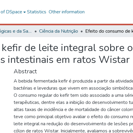
l of DSpace
Statistics
Other information
Ciências Biológicas e da Saúde
Ciência da Nutrição
kefir de leite integral sobre
s intestinais em ratos Wistar
Abstract
A bebida fermentada kefir é produzida a partir da ativida
bactérias e leveduras que vivem em associação simbiótica 
O consumo regular do kefir tem sido associado a uma séri
terapêuticas, dentre elas a inibição do desenvolvimento t
altas taxas de incidência e de mortalidade do câncer color
teve como principal objetivo avaliar o efeito do consumo r
leite integral na redução do desenvolvimento de lesões p
cólon de ratos Wistar. Inicialmente, avaliamos a sobrevivê