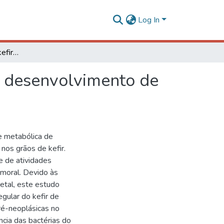
Log In
Efeito do consumo de kefir de leite integral sobre o desenvolvimento de lesões pré-neoplásicas intestinais em ratos Wistar
 o desenvolvimento de
de metabólica de
nos grãos de kefir.
e de atividades
umoral. Devido às
retal, este estudo
egular do kefir de
ré-neoplásicas no
ncia das bactérias do