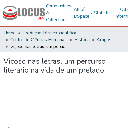
Communities
All of
Oth
&
Statistics
DSpace
inform
Collections
Home
Produção Técnico-científica
Centro de Ciências Humanas, Letras e Artes
História
Artigos
Viçoso nas letras, um percurso literário na vida de um prelado
Viçoso nas letras, um percurso
literário na vida de um prelado
Loading...