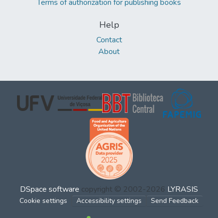
Terms of authorization for publishing books
Help
Contact
About
DSpace software
copyright © 2002-2026
LYRASIS
Cookie settings
Accessibility settings
Send Feedback