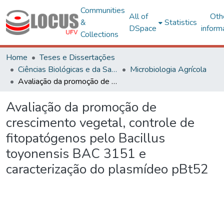
Communities
All of
Oth
&
Statistics
DSpace
inform
Collections
Home
Teses e Dissertações
Ciências Biológicas e da Saúde
Microbiologia Agrícola
Avaliação da promoção de crescimento vegetal, controle de fitopatógenos pelo Bacillus toyonensis BAC 3151 e caracterização do plasmídeo pBt52
Avaliação da promoção de
crescimento vegetal, controle de
fitopatógenos pelo Bacillus
toyonensis BAC 3151 e
caracterização do plasmídeo pBt52