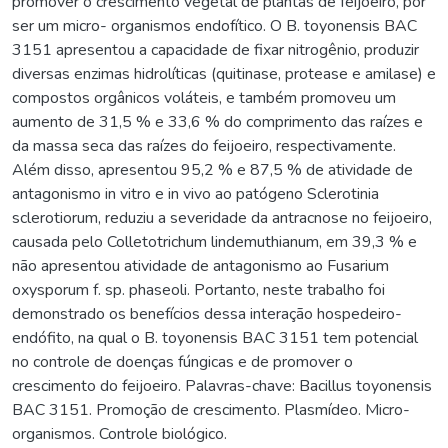
promover o crescimento vegetal de plantas de feijoeiro, por
ser um micro- organismos endofítico. O B. toyonensis BAC
3151 apresentou a capacidade de fixar nitrogênio, produzir
diversas enzimas hidrolíticas (quitinase, protease e amilase) e
compostos orgânicos voláteis, e também promoveu um
aumento de 31,5 % e 33,6 % do comprimento das raízes e
da massa seca das raízes do feijoeiro, respectivamente.
Além disso, apresentou 95,2 % e 87,5 % de atividade de
antagonismo in vitro e in vivo ao patógeno Sclerotinia
sclerotiorum, reduziu a severidade da antracnose no feijoeiro,
causada pelo Colletotrichum lindemuthianum, em 39,3 % e
não apresentou atividade de antagonismo ao Fusarium
oxysporum f. sp. phaseoli. Portanto, neste trabalho foi
demonstrado os benefícios dessa interação hospedeiro-
endófito, na qual o B. toyonensis BAC 3151 tem potencial
no controle de doenças fúngicas e de promover o
crescimento do feijoeiro. Palavras-chave: Bacillus toyonensis
BAC 3151. Promoção de crescimento. Plasmídeo. Micro-
organismos. Controle biológico.