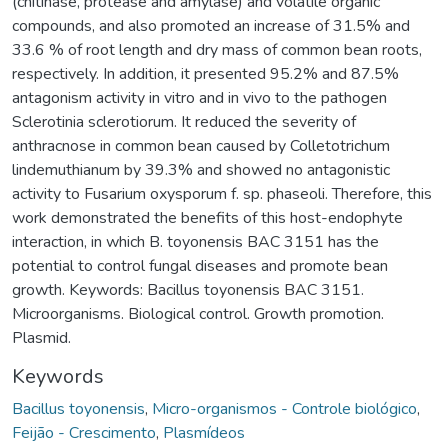
(chitinase, protease and amylase) and volatile organic
compounds, and also promoted an increase of 31.5% and
33.6 % of root length and dry mass of common bean roots,
respectively. In addition, it presented 95.2% and 87.5%
antagonism activity in vitro and in vivo to the pathogen
Sclerotinia sclerotiorum. It reduced the severity of
anthracnose in common bean caused by Colletotrichum
lindemuthianum by 39.3% and showed no antagonistic
activity to Fusarium oxysporum f. sp. phaseoli. Therefore, this
work demonstrated the benefits of this host-endophyte
interaction, in which B. toyonensis BAC 3151 has the
potential to control fungal diseases and promote bean
growth. Keywords: Bacillus toyonensis BAC 3151.
Microorganisms. Biological control. Growth promotion.
Plasmid.
Keywords
Bacillus toyonensis
,
Micro-organismos - Controle biológico
,
Feijão - Crescimento
,
Plasmídeos