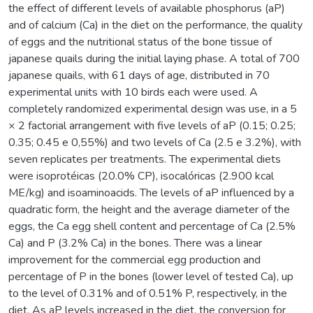
the effect of different levels of available phosphorus (aP)
and of calcium (Ca) in the diet on the performance, the quality
of eggs and the nutritional status of the bone tissue of
japanese quails during the initial laying phase. A total of 700
japanese quails, with 61 days of age, distributed in 70
experimental units with 10 birds each were used. A
completely randomized experimental design was use, in a 5
× 2 factorial arrangement with five levels of aP (0.15; 0.25;
0.35; 0.45 e 0,55%) and two levels of Ca (2.5 e 3.2%), with
seven replicates per treatments. The experimental diets
were isoprotéicas (20.0% CP), isocalóricas (2.900 kcal
ME/kg) and isoaminoacids. The levels of aP influenced by a
quadratic form, the height and the average diameter of the
eggs, the Ca egg shell content and percentage of Ca (2.5%
Ca) and P (3.2% Ca) in the bones. There was a linear
improvement for the commercial egg production and
percentage of P in the bones (lower level of tested Ca), up
to the level of 0.31% and of 0.51% P, respectively, in the
diet. As aP levels increased in the diet, the conversion for