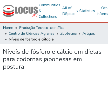
Communities
All of
Oth
&
Statistics
DSpace
inform
Collections
Home
Produção Técnico-científica
Centro de Ciências Agrárias
Zootecnia
Artigos
Níveis de fósforo e cálcio em dietas para codornas japonesas em postura
Níveis de fósforo e cálcio em dietas
para codornas japonesas em
postura