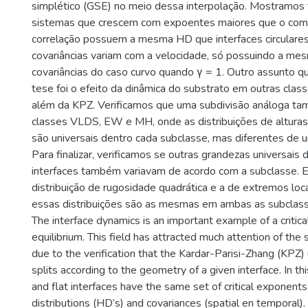
simplético (GSE) no meio dessa interpolação. Mostramo
sistemas que crescem com expoentes maiores que o com
correlação possuem a mesma HD que interfaces circulares
covariâncias variam com a velocidade, só possuindo a me
covariâncias do caso curvo quando γ = 1. Outro assunto 
tese foi o efeito da dinâmica do substrato em outras clas
além da KPZ. Verificamos que uma subdivisão análoga ta
classes VLDS, EW e MH, onde as distribuições de alturas 
são universais dentro cada subclasse, mas diferentes de u
Para finalizar, verificamos se outras grandezas universais 
interfaces também variavam de acordo com a subclasse. 
distribuição de rugosidade quadrática e a de extremos loca
essas distribuições são as mesmas em ambas as subclass
The interface dynamics is an important example of a critic
equilibrium. This field has attracted much attention of the 
due to the verification that the Kardar-Parisi-Zhang (KPZ) 
splits according to the geometry of a given interface. In thi
and flat interfaces have the same set of critical exponents,
distributions (HD’s) and covariances (spatial en temporal)