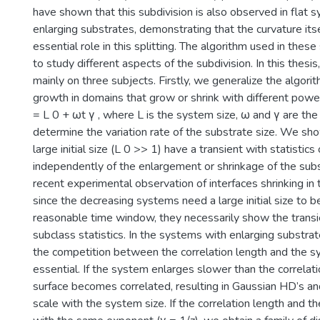
have shown that this subdivision is also observed in flat s
enlarging substrates, demonstrating that the curvature its
essential role in this splitting. The algorithm used in thes
to study different aspects of the subdivision. In this thesi
mainly on three subjects. Firstly, we generalize the algori
growth in domains that grow or shrink with different power
= L 0 + ωt γ , where L is the system size, ω and γ are th
determine the variation rate of the substrate size. We s
large initial size (L 0 >> 1) have a transient with statistics 
independently of the enlargement or shrinkage of the subs
recent experimental observation of interfaces shrinking in
since the decreasing systems need a large initial size to be
reasonable time window, they necessarily show the transie
subclass statistics. In the systems with enlarging substr
the competition between the correlation length and the sy
essential. If the system enlarges slower than the correlati
surface becomes correlated, resulting in Gaussian HD’s a
scale with the system size. If the correlation length and 