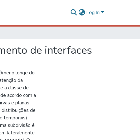
Log In
imento de interfaces
nômeno longe do
 atenção da
ue a classe de
e de acordo com a
urvas e planas
distribuições de
 e temporais)
ma subdivisão é
em lateralmente,