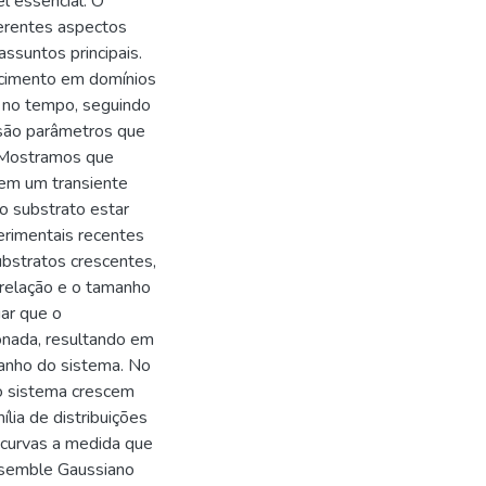
l essencial. O
ferentes aspectos
ssuntos principais.
escimento em domínios
a no tempo, seguindo
 são parâmetros que
. Mostramos que
uem um transiente
o substrato estar
erimentais recentes
bstratos crescentes,
relação e o tamanho
ar que o
ionada, resultando em
anho do sistema. No
o sistema crescem
ia de distribuições
s curvas a medida que
ensemble Gaussiano