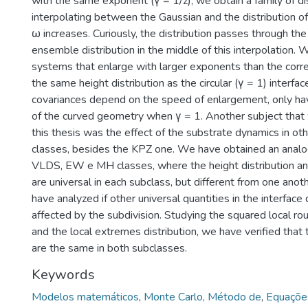
with the same exponent (γ = 1/z), we obtain a family of di
interpolating between the Gaussian and the distribution of
ω increases. Curiously, the distribution passes through th
ensemble distribution in the middle of this interpolation.
systems that enlarge with larger exponents than the corre
the same height distribution as the circular (γ = 1) interf
covariances depend on the speed of enlargement, only ha
of the curved geometry when γ = 1. Another subject that 
this thesis was the effect of the substrate dynamics in oth
classes, besides the KPZ one. We have obtained an analog
VLDS, EW e MH classes, where the height distribution an
are universal in each subclass, but different from one anoth
have analyzed if other universal quantities in the interface
affected by the subdivision. Studying the squared local ro
and the local extremes distribution, we have verified that 
are the same in both subclasses.
Keywords
Modelos matemáticos
,
Monte Carlo, Método de
,
Equações