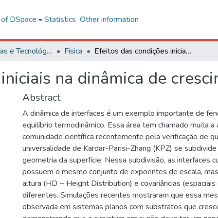
l of DSpace
Statistics
Other information
Ciências Exatas e Tecnológicas
Física
Efeitos das condições iniciais na dinâmica de crescimento de interfaces
iniciais na dinâmica de cresc
Abstract
A dinâmica de interfaces é um exemplo importante de fe
equilíbrio termodinâmico. Essa área tem chamado muita a
comunidade científica recentemente pela verificação de q
universalidade de Kardar-Parisi-Zhang (KPZ) se subdivid
geometria da superfície. Nessa subdivisão, as interfaces c
possuem o mesmo conjunto de expoentes de escala, mas 
altura (HD − Height Distribution) e covariâncias (espaciais
diferentes. Simulações recentes mostraram que essa mes
observada em sistemas planos com substratos que cresc