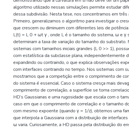
demonstrando que a curvatura em si não deve ter um pape
algoritmo utilizado nessas simulações permite estudar di
dessa subdivisão. Nesta tese, nos concentramos em três a
Primeiro, generalizamos o algoritmo para investigar o cr
que crescem ou diminuem com diferentes leis de potênci
L(t) = L 0 + ωt γ , onde L é o tamanho do sistema, ω e γ
determinam a taxa de variação do tamanho do substrato
sistemas com tamanhos iniciais grandes (L 0 >> 1), poss
com estatística da subclasse plana, independentemente d
expandindo ou contraindo, o que explica observações exp
com interfaces contraindo no tempo. Nos sistemas com su
mostramos que a competição entre o comprimento de cor
do sistema é essencial. Caso o sistema cresça mais devag
comprimento de correlação, a superfície se torna correlac
HD’s Gaussianas e uma rugosidade que escala com o tam
caso em que o comprimento de correlação e o tamanho d
com mesmo expoente (quando γ = 1/z), obtemos uma famíl
que interpola a Gaussiana com a distribuição de interface
ω varia. Curiosamente, a HD passa pela distribuição do 