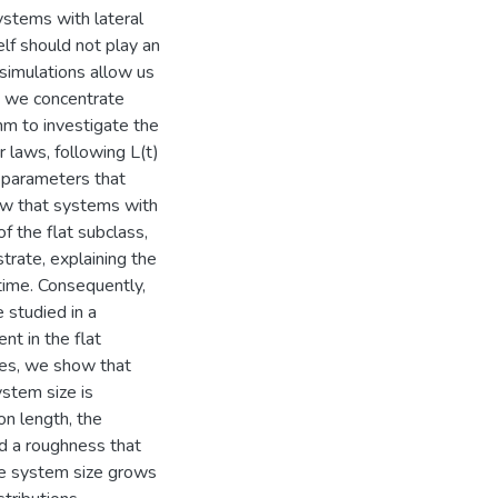
ystems with lateral
elf should not play an
e simulations allow us
s, we concentrate
thm to investigate the
 laws, following L(t)
e parameters that
how that systems with
of the flat subclass,
trate, explaining the
 time. Consequently,
 studied in a
nt in the flat
ates, we show that
stem size is
on length, the
nd a roughness that
the system size grows