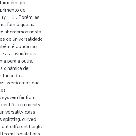
s também que
primento de
 (γ = 1). Porém, as
sma forma que as
que abordamos nesta
ses de universalidade
mbém é obtida nas
e as covariâncias
ma para a outra.
da dinâmica de
Estudando a
is, verificamos que
es.
al system far from
scientific community
universality class
s splitting, curved
 but different height
. Recent simulations