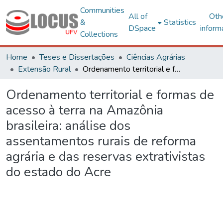
Communities
All of
Oth
&
Statistics
DSpace
inform
Collections
Home
Teses e Dissertações
Ciências Agrárias
Extensão Rural
Ordenamento territorial e formas de acesso à terra na Amazônia brasileira: análise dos assentamentos rurais de reforma agrária e das reservas extrativistas do estado do Acre
Ordenamento territorial e formas de
acesso à terra na Amazônia
brasileira: análise dos
assentamentos rurais de reforma
agrária e das reservas extrativistas
do estado do Acre