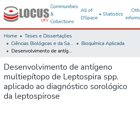
Communities
All of
Oth
&
Statistics
DSpace
inform
Collections
Home
Teses e Dissertações
Ciências Biológicas e da Saúde
Bioquímica Aplicada
Desenvolvimento de antígeno multiepítopo de Leptospira spp. aplicado ao diagnóstico sorológico da leptospirose
Desenvolvimento de antígeno
multiepítopo de Leptospira spp.
aplicado ao diagnóstico sorológico
da leptospirose