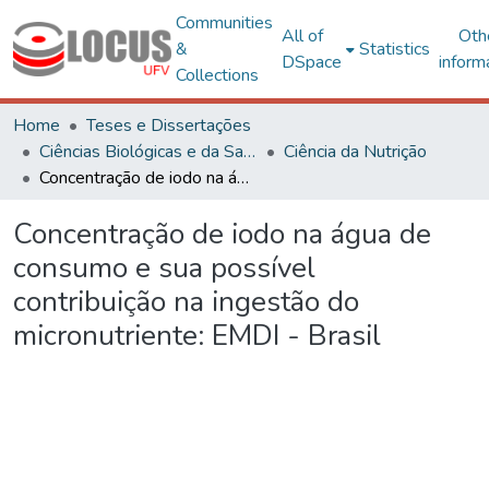
Communities
All of
Oth
&
Statistics
DSpace
inform
Collections
Home
Teses e Dissertações
Ciências Biológicas e da Saúde
Ciência da Nutrição
Concentração de iodo na água de consumo e sua possível contribuição na ingestão do micronutriente: EMDI - Brasil
Concentração de iodo na água de
consumo e sua possível
contribuição na ingestão do
micronutriente: EMDI - Brasil