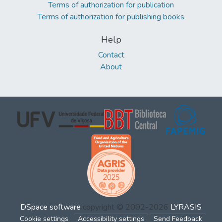
Terms of authorization for publication
Terms of authorization for publishing books
Help
Contact
About
DSpace software
copyright © 2002-2026
LYRASIS
Cookie settings
Accessibility settings
Send Feedback