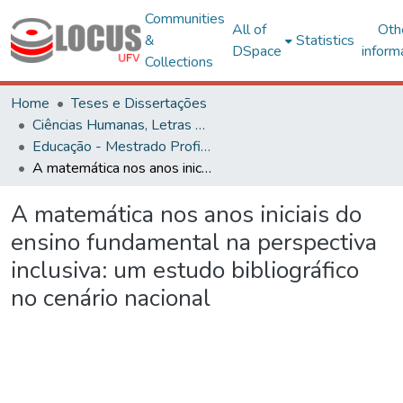
Communities
All of
Oth
&
Statistics
DSpace
inform
Collections
Home
Teses e Dissertações
Ciências Humanas, Letras e Artes
Educação - Mestrado Profissional
A matemática nos anos iniciais do ensino fundamental na perspectiva inclusiva: um estudo bibliográfico no cenário nacional
A matemática nos anos iniciais do
ensino fundamental na perspectiva
inclusiva: um estudo bibliográfico
no cenário nacional