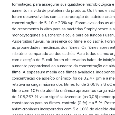
formulação, para assegurar sua qualidade microbiológica 
aumento na vida de prateleira do produto. Os filmes e sac
foram desenvolvidos com a incorporação de aldeído cinâm
concentrações de 5, 10 e 20% v/p. Foram avaliadas as ati
do crescimento in vitro para as bactérias Staphylococcus au
monocytogenes e Escherichia coli e para os fungos Fusar
Aspergillus flavus, na presença do filme e do sachê. For
as propriedades mecânicas dos filmes. Os filmes apresen
inibitório, comparado ao dos sachês. Para todos os micro
com exceção de E. coli, foram observados halos de inibiç
aumento proporcional ao aumento da concentração de ald
filme. A espessura média dos filmes avaliados, indepen
concentração de aldeído cinâmico, foi de 32,47 μm e a m
relativa na carga máxima dos filmes foi de 2,05% a 8 oC
filme com 10% de aldeído cinâmico apresentou carga má
de 108,267 N, valor significativamente (p<0,05) menor q
constatados para os filmes-controle (0 %) e a 5 %. Poste
antimicrobianos incorporados com 5 e 10% de aldeído cin