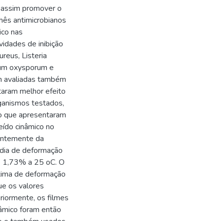
e assim promover o
hês antimicrobianos
ico nas
vidades de inibição
reus, Listeria
ium oxysporum e
am avaliadas também
taram melhor efeito
rganismos testados,
ão que apresentaram
eído cinâmico no
dentemente da
édia de deformação
 e 1,73% a 25 oC. O
xima de deformação
ue os valores
riormente, os filmes
âmico foram então