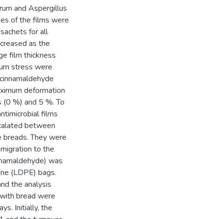
orum and Aspergillus
ies of the films were
sachets for all
increased as the
ge film thickness
mum stress were
 cinnamaldehyde
aximum deformation
ms (0 %) and 5 %. To
antimicrobial films
rcalated between
e breads. They were
 migration to the
cinnamaldehyde) was
ene (LDPE) bags.
nd the analysis
 with bread were
s. Initially, the