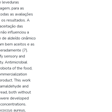
e leveduras
agem, para as
todas as avaliações
 os resultados. A
 aceitação das
ão influenciou a
 de aldeído cinâmico
am bem aceitos e as
deradamente (7).
fy sensory and
ty. Antimicrobial
obiota of the food,
ommercialization
 product. This work
nnamaldehyde and
bread, both without
ts were developed
concentrations.
ococcus aureus,