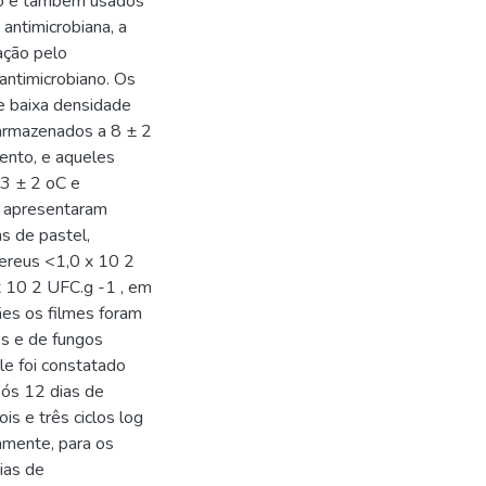
ro e também usados
antimicrobiana, a
ação pelo
antimicrobiano. Os
e baixa densidade
armazenados a 8 ± 2
ento, e aqueles
3 ± 2 oC e
e, apresentaram
s de pastel,
cereus <1,0 x 10 2
x 10 2 UFC.g -1 , em
es os filmes foram
os e de fungos
le foi constatado
pós 12 dias de
s e três ciclos log
amente, para os
ias de