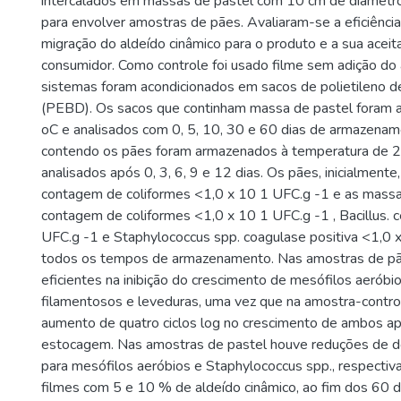
intercalados em massas de pastel com 10 cm de diâmet
para envolver amostras de pães. Avaliaram-se a eficiência 
migração do aldeído cinâmico para o produto e a sua aceit
consumidor. Como controle foi usado filme sem adição do 
sistemas foram acondicionados em sacos de polietileno d
(PEBD). Os sacos que continham massa de pastel foram 
oC e analisados com 0, 5, 10, 30 e 60 dias de armazenam
contendo os pães foram armazenados à temperatura de 2
analisados após 0, 3, 6, 9 e 12 dias. Os pães, inicialment
contagem de coliformes <1,0 x 10 1 UFC.g -1 e as massa
contagem de coliformes <1,0 x 10 1 UFC.g -1 , Bacillus. 
UFC.g -1 e Staphylococcus spp. coagulase positiva <1,0 
todos os tempos de armazenamento. Nas amostras de pã
eficientes na inibição do crescimento de mesófilos aeróbi
filamentosos e leveduras, uma vez que na amostra-contro
aumento de quatro ciclos log no crescimento de ambos a
estocagem. Nas amostras de pastel houve reduções de doi
para mesófilos aeróbios e Staphylococcus spp., respectiv
filmes com 5 e 10 % de aldeído cinâmico, ao fim dos 60 d