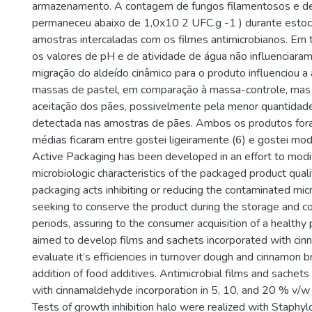
armazenamento. A contagem de fungos filamentosos e d
permaneceu abaixo de 1,0x10 2 UFC.g -1 ) durante estoc
amostras intercaladas com os filmes antimicrobianos. Em 
os valores de pH e de atividade de água não influenciaram
migração do aldeído cinâmico para o produto influenciou a
massas de pastel, em comparação à massa-controle, mas n
aceitação dos pães, possivelmente pela menor quantidade
detectada nas amostras de pães. Ambos os produtos for
médias ficaram entre gostei ligeiramente (6) e gostei mo
Active Packaging has been developed in an effort to modi
microbiologic characteristics of the packaged product quali
packaging acts inhibiting or reducing the contaminated micr
seeking to conserve the product during the storage and c
periods, assuring to the consumer acquisition of a healthy
aimed to develop films and sachets incorporated with ci
evaluate it’s efficiencies in turnover dough and cinnamon 
addition of food additives. Antimicrobial films and sache
with cinnamaldehyde incorporation in 5, 10, and 20 % v/w 
Tests of growth inhibition halo were realized with Staphyl