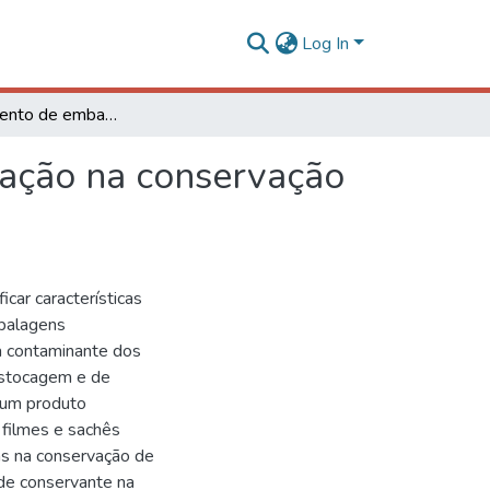
Log In
Desenvolvimento de embalagens ativas e sua avaliação na conservação de produtos de panificação
iação na conservação
car características
mbalagens
ta contaminante dos
estocagem e de
e um produto
 filmes e sachês
ias na conservação de
de conservante na