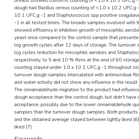
breads showed coliforms counting of <1.0 x 10 1 UFC.g -
dough had Bacillus cereus counting of <1.0 x 10 2 UFC.g -
10 1 UFC.g -1 and Staphylococcus spp positive coagulas
-1 in all tested times. The breads samples involved with th
showed efficiency in inhibition growth of mesophilic aerob
yeast once compared to the control sample that presented
log growth cycles after 12 days of storage. The turnover
log cycles reduction for mesophilic aerobes and Staphyloc
respectively, to 5 and 10 % films at the end of 60 storag
counting stayed under 1.0 x 10 2 UFC.g -1 throughout sto
turnover dough samples intercalated with antimicrobial fi
and water activity did not show any influence in the result 
The cinnamaldehyde migration to the product had influence
dough acceptance than the control dough, but didn’t have i
acceptance, possibly due to the lower cinnamaldehyde qua
samples than the turnover dough samples. Both products
and the obtained average stayed between lightly liked (6
liked (7).
Keywords