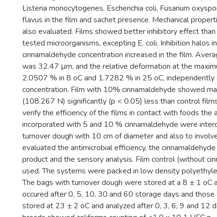
Listeria monocytogenes, Escherichia coli, Fusarium oxysp
flavus in the film and sachet presence. Mechanical propert
also evaluated. Films showed better inhibitory effect than 
tested microorganisms, excepting E. coli. Inhibition halos 
cinnamaldehyde concentration increased in the film. Avera
was 32.47 μm, and the relative deformation at the maxi
2.0507 % in 8 oC and 1.7282 % in 25 oC, independently
concentration. Film with 10% cinnamaldehyde showed m
(108.267 N) significantly (p < 0.05) less than control fil
verify the efficiency of the films in contact with foods the 
incorporated with 5 and 10 % cinnamaldehyde were inte
turnover dough with 10 cm of diameter and also to involv
evaluated the antimicrobial efficiency, the cinnamaldehyde
product and the sensory analysis. Film control (without 
used. The systems were packed in low density polyethyl
The bags with turnover dough were stored at a 8 ± 1 oC a
occured after 0, 5, 10, 30 and 60 storage days and those
stored at 23 ± 2 oC and analyzed after 0, 3, 6, 9 and 12 day