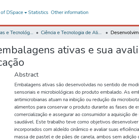
l of DSpace
Statistics
Other information
Ciências Exatas e Tecnológicas
Ciência e Tecnologia de Alimentos
mbalagens ativas e sua aval
cação
Abstract
Embalagens ativas são desenvolvidas no sentido de modifi
sensoriais e microbiológicas do produto embalado. As e
antimicrobianas atuam na inibição ou redução da microbio
alimentos para conservar o produto durante as fases de 
comercialização e assegurar ao consumidor a aquisição d
saudável. Este trabalho teve como objetivos desenvolver
incorporados com aldeído cinâmico e avaliar suas eficiênc
massa de pastel e de pães de canela, ambos sem adição 