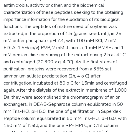
antimicrobial activity or other, and the biochemical
characterization of these peptides seeking to the obtaining
importance information for the elucidation of its biological
functions. The peptides of mature seed of soybean was
extracted, in the proportion of 1:5 (grams seed: mL), in 25
mM buffer phosphate, pH 7.4, with 100 mM KCl, 2 mM
EDTA, 1.5% (p/v) PVP, 2 mM thioureia, 1 mM PMSF and 1
mM benzamidine for stirring of the extract during 2 h at 4 °C
and centrifuged (20,300 x g, 4 °C). As the first steps of
purification, proteins were recovered from a 35% sat.
ammonium sulfate precipitation (2h, 4 o C) after
centrifugation, incubated at 80 o C for 15min and centrifuged
again. After the dialysis of the extract in membrane of 1,000
Da, they were accomplished the chromatography of anion
exchangers, in DEAE-Sepharose column equilibrated in 50
mM Tris-HCl, pH 8.0; the one of gel filtration, in Superdex
Peptide column equilibrated in 50 mM Tris-HCl, pH 8.0, with
150 mM of NaCl; and the one RP- HPLC, in C18 column