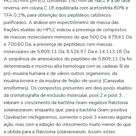
HCl 50 mM, pH 8,0, contendo 150 mM de NaCl; e a de fase
reversa, em coluna C 18 equilibrada com acetonitrila 80% e
TFA 0,1%, para obtenção dos peptídeos catiônicos
purificados. A análise em espectrômetro de massa das
frações eluídas do HPLC indicou a presença de compostos
de massas moleculares menores do que 500 Da, 678,61 Da
e 700,60 Da, a presença de peptídeos com massas
moleculares de 5.809,11 Da, 8.526,97 Da e 14.113,18 Da.
A seqüência de aminoácidos do peptídeo de 5.809,11 Da foi
determinada e mostrou alta homologia com as cadeias B da
pró-insulina humana e de vários outros organismos, da
insulina bovina e da insulina de feijão-de-porco (Canavalia
ensiformes). Os compostos presentes em dois pools eluídos
da cromatografia de exclusão molecular, pool 2 e pool 3,
inibiram o crescimento da bactéria Gram-negativa Ralstonia
solanacearum, enquanto que, para a bactéria Gram-positiva
Clavibacter michiganensis, somente o pool 3 exerceu alguma
ação, mas com a inibição do crescimento muito menor do que
a obtida para a Ralstonia solanacearum. Assim, estes