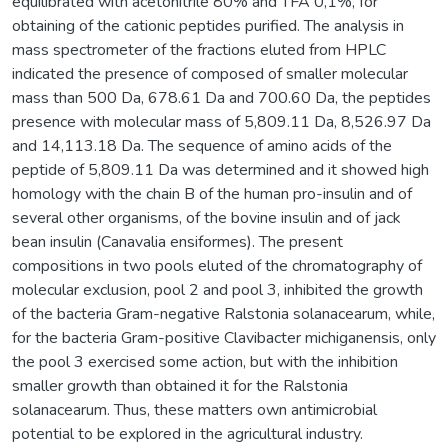
equilibrated with acetonitrile 80% and TFA 0,1%, for
obtaining of the cationic peptides purified. The analysis in
mass spectrometer of the fractions eluted from HPLC
indicated the presence of composed of smaller molecular
mass than 500 Da, 678.61 Da and 700.60 Da, the peptides
presence with molecular mass of 5,809.11 Da, 8,526.97 Da
and 14,113.18 Da. The sequence of amino acids of the
peptide of 5,809.11 Da was determined and it showed high
homology with the chain B of the human pro-insulin and of
several other organisms, of the bovine insulin and of jack
bean insulin (Canavalia ensiformes). The present
compositions in two pools eluted of the chromatography of
molecular exclusion, pool 2 and pool 3, inhibited the growth
of the bacteria Gram-negative Ralstonia solanacearum, while,
for the bacteria Gram-positive Clavibacter michiganensis, only
the pool 3 exercised some action, but with the inhibition
smaller growth than obtained it for the Ralstonia
solanacearum. Thus, these matters own antimicrobial
potential to be explored in the agricultural industry.