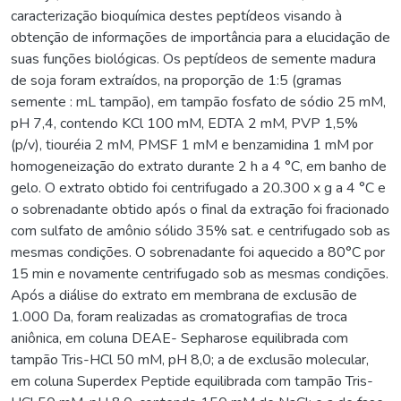
caracterização bioquímica destes peptídeos visando à
obtenção de informações de importância para a elucidação de
suas funções biológicas. Os peptídeos de semente madura
de soja foram extraídos, na proporção de 1:5 (gramas
semente : mL tampão), em tampão fosfato de sódio 25 mM,
pH 7,4, contendo KCl 100 mM, EDTA 2 mM, PVP 1,5%
(p/v), tiouréia 2 mM, PMSF 1 mM e benzamidina 1 mM por
homogeneização do extrato durante 2 h a 4 °C, em banho de
gelo. O extrato obtido foi centrifugado a 20.300 x g a 4 °C e
o sobrenadante obtido após o final da extração foi fracionado
com sulfato de amônio sólido 35% sat. e centrifugado sob as
mesmas condições. O sobrenadante foi aquecido a 80°C por
15 min e novamente centrifugado sob as mesmas condições.
Após a diálise do extrato em membrana de exclusão de
1.000 Da, foram realizadas as cromatografias de troca
aniônica, em coluna DEAE- Sepharose equilibrada com
tampão Tris-HCl 50 mM, pH 8,0; a de exclusão molecular,
em coluna Superdex Peptide equilibrada com tampão Tris-