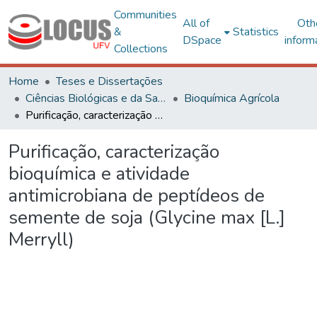
Communities
All of
Oth
&
Statistics
DSpace
inform
Collections
Home
Teses e Dissertações
Ciências Biológicas e da Saúde
Bioquímica Agrícola
Purificação, caracterização bioquímica e atividade antimicrobiana de peptídeos de semente de soja (Glycine max [L.] Merryll)
Purificação, caracterização
bioquímica e atividade
antimicrobiana de peptídeos de
semente de soja (Glycine max [L.]
Merryll)