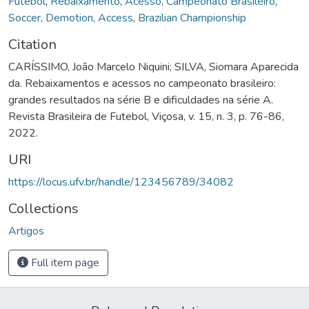
Futebol
,
Rebaixamento
,
Acesso
,
Campeonato Brasileiro
,
Soccer
,
Demotion
,
Access
,
Brazilian Championship
Citation
CARÍSSIMO, João Marcelo Niquini; SILVA, Siomara Aparecida
da. Rebaixamentos e acessos no campeonato brasileiro:
grandes resultados na série B e dificuldades na série A.
Revista Brasileira de Futebol, Viçosa, v. 15, n. 3, p. 76-86,
2022.
URI
https://locus.ufv.br/handle/123456789/34082
Collections
Artigos
Full item page