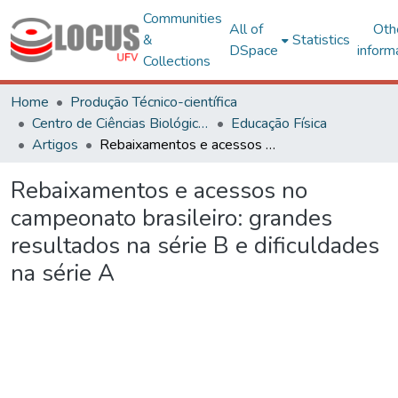
Communities
All of
Oth
&
Statistics
DSpace
inform
Collections
Home
Produção Técnico-científica
Centro de Ciências Biológicas e da Saúde
Educação Física
Artigos
Rebaixamentos e acessos no campeonato brasileiro: grandes resultados na série B e dificuldades na série A
Rebaixamentos e acessos no
campeonato brasileiro: grandes
resultados na série B e dificuldades
na série A