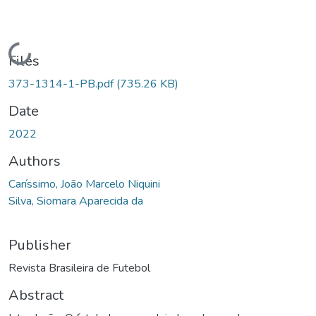
Loading...
Files
373-1314-1-PB.pdf
(735.26 KB)
Date
2022
Authors
Caríssimo, João Marcelo Niquini
Silva, Siomara Aparecida da
Publisher
Revista Brasileira de Futebol
Abstract