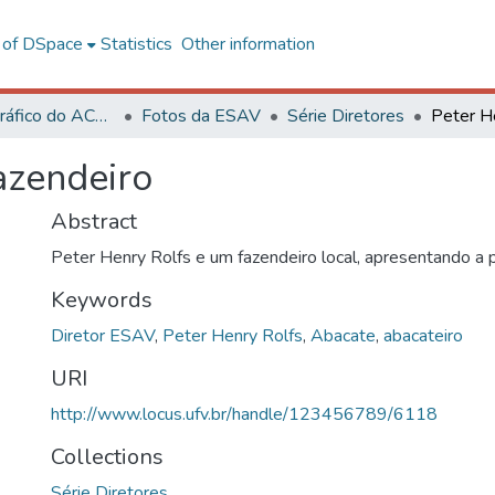
l of DSpace
Statistics
Other information
Acervo Fotográfico do ACH-UFV
Fotos da ESAV
Série Diretores
azendeiro
Abstract
Peter Henry Rolfs e um fazendeiro local, apresentando a p
Keywords
Diretor ESAV
,
Peter Henry Rolfs
,
Abacate
,
abacateiro
URI
http://www.locus.ufv.br/handle/123456789/6118
Collections
Série Diretores