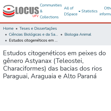
Communities
All of
Oth
&
Statistics
DSpace
inform
Collections
Home
Teses e Dissertações
Ciências Biológicas e da Saúde
Biologia Animal
Estudos citogenéticos em peixes do gênero Astyanax (Teleostei, Characiformes) das bacias dos rios Paraguai, Araguaia e Alto Paraná
Estudos citogenéticos em peixes do
gênero Astyanax (Teleostei,
Characiformes) das bacias dos rios
Paraguai, Araguaia e Alto Paraná