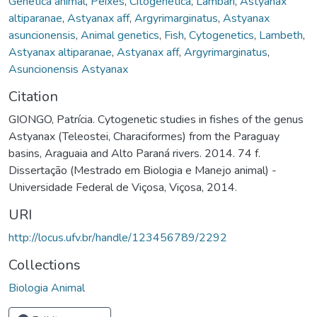
Genética animal
,
Peixes
,
Citogenética
,
Lambari
,
Astyanax
altiparanae
,
Astyanax aff
,
Argyrimarginatus
,
Astyanax
asuncionensis
,
Animal genetics
,
Fish
,
Cytogenetics
,
Lambeth
,
Astyanax altiparanae
,
Astyanax aff
,
Argyrimarginatus
,
Asuncionensis Astyanax
Citation
GIONGO, Patrícia. Cytogenetic studies in fishes of the genus
Astyanax (Teleostei, Characiformes) from the Paraguay
basins, Araguaia and Alto Paraná rivers. 2014. 74 f.
Dissertação (Mestrado em Biologia e Manejo animal) -
Universidade Federal de Viçosa, Viçosa, 2014.
URI
http://locus.ufv.br/handle/123456789/2292
Collections
Biologia Animal