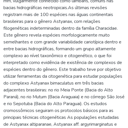
mm, vulgarmente conhecido como lambaris, comuns nas
bacias hidrográficas neotropicais.As últimas revisões
registram mais de 100 espécies nas águas continentais
brasileiras para o gênero Astyanax, com relações
filogenéticas indeterminadas dentro da família Characidae.
Este gênero revela espécies morfologicamente muito
semelhantes e com grande variabilidade cariotípica dentro e
entre bacias hidrográficas, formando um grupo altamente
complexo ao nível taxonômico e citogenético, o que foi
interpretado como evidência de existência de complexos de
espécies dentro do gênero. Este trabalho teve por objetivo
utilizar ferramentas da citogenética para estudar populações
do complexo Astyanax bimaculatus em três bacias
adjacentes brasileiras: no rio Meia Ponte (Bacia do Alto
Paraná), no rio Mutum (Bacia Araguaia) e no córrego São José
e rio Sepotuba (Bacia do Alto Paraguai). Os estudos
cromossômicos seguiram os protocolos básicos para as
principais técnicas citogenéticas As populações estudadas
de Astyanax altiparanae, Astyanax aff. argyrimarginatus e