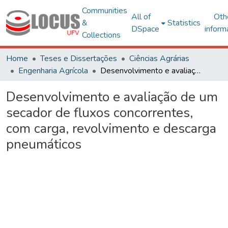
Communities
All of
Oth
&
Statistics
DSpace
inform
Collections
Home
Teses e Dissertações
Ciências Agrárias
Engenharia Agrícola
Desenvolvimento e avaliação de um secador de fluxos concorrentes, com carga, revolvimento e descarga pneumáticos
Desenvolvimento e avaliação de um
secador de fluxos concorrentes,
com carga, revolvimento e descarga
pneumáticos