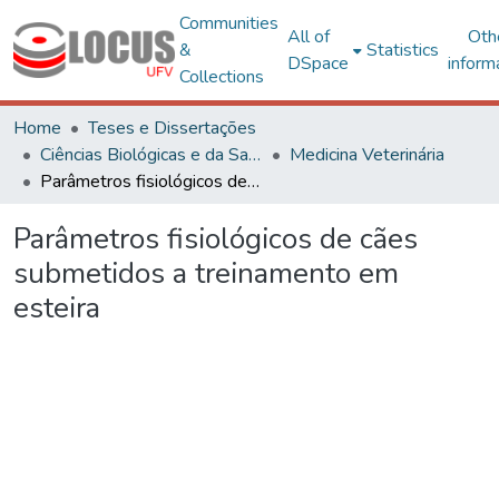
Communities
All of
Oth
&
Statistics
DSpace
inform
Collections
Home
Teses e Dissertações
Ciências Biológicas e da Saúde
Medicina Veterinária
Parâmetros fisiológicos de cães submetidos a treinamento em esteira
Parâmetros fisiológicos de cães
submetidos a treinamento em
esteira