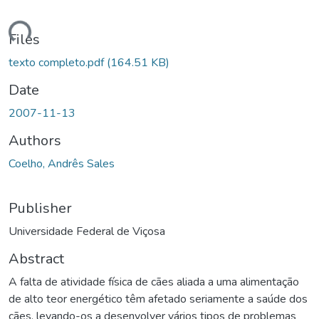
ading...
Files
texto completo.pdf
(164.51 KB)
Date
2007-11-13
Authors
Coelho, Andrês Sales
Publisher
Universidade Federal de Viçosa
Abstract
A falta de atividade física de cães aliada a uma alimentação
de alto teor energético têm afetado seriamente a saúde dos
cães, levando-os a desenvolver vários tipos de problemas