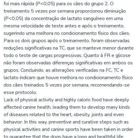
foi mais rápida (P<0,05) para os cães do grupo 2. O
treinamento 5 vezes por semana proporcionou diminuição
(P<0,05) da concentração de lactato sanguíneo em uma
mesma velocidade de teste antes e após o treinamento,
sugerindo uma melhora no condicionamento físico dos cães.
Para os dois grupos após o treinamento, foram observadas
reduções significativas na TC, que se manteve menor durante
todo o teste de cargas progressivas. Quanto à FR e glicose
não foram observadas diferenças significativas em ambos os
grupos. Concluindo, as alterações verificadas na FC, TC e
lactato indicam que houve melhora no condicionamento físico
dos cães treinados 5 vezes por semana, recomendando-se
esse protocolo.
Lack of physical activity and highly caloric food have deeply
affected canine health, leading them to develop many kinds
of diseases related to the heart, obesity, joints and even
behavior. In this way, preventive and curative steps such as
physical activities and canine sports have been taken in order
to guarantee that the dogs have a long and healthful life.