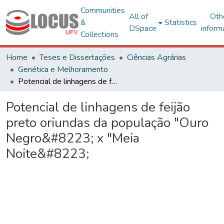
Communities
All of
Oth
&
Statistics
DSpace
inform
Collections
Home
Teses e Dissertações
Ciências Agrárias
Genética e Melhoramento
Potencial de linhagens de feijão preto oriundas da população "Ouro Negro&#8223; x "Meia Noite&#8223;
Potencial de linhagens de feijão
preto oriundas da população "Ouro
Negro&#8223; x "Meia
Noite&#8223;