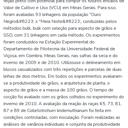
feijão preto com potencial para compor os futuros ensaios de
Valor de Cultivo e Uso (VCU) em Minas Gerais. Para isso,
foram avaliadas 93 linhagens da população "Ouro
Negro&#8223; x "Meia Noite&#8223;, conduzidas pelos
métodos bulk, bulk com seleção para aspecto de grãos e
SSD, com 31 linhagens em cada método. Os experimentos
foram conduzidos na Estação Experimental do
Departamento de Fitotecnia da Universidade Federal de
Viçosa, em Coimbra, Minas Gerais, nas safras da seca e do
inverno de 2009 e de 2010. Utilizouse o delineamento em
blocos casualizados com três repetições e parcelas de duas
linhas de dois metros. Em todos os experimentos avaliaram-
se a produtividade de grãos, a arquitetura de planta, o
aspecto de grãos e a massa de 100 grãos. O tempo de
cocção foi avaliado com os grãos colhidos no experimento do
inverno de 2010. A avaliação da reação às raças 65, 73, 81,
87 e 89 de Colletotrichum lindemuthianum foi feita em
condições controladas, com inoculação. Foram realizadas as
análises de variância individuais e conjunta da produtividade