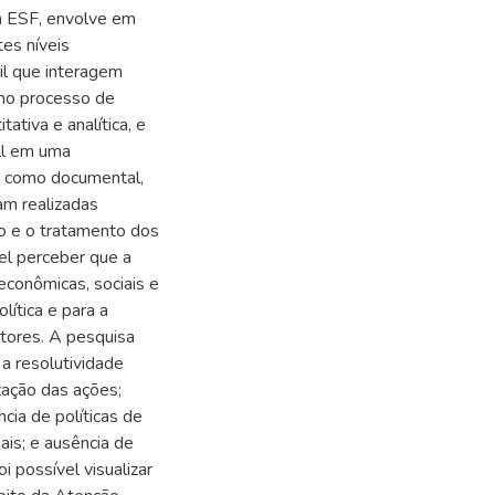
a ESF, envolve em
es níveis
il que interagem
 no processo de
ativa e analítica, e
ll em uma
a como documental,
am realizadas
o e o tratamento dos
el perceber que a
econômicas, sociais e
lítica e para a
atores. A pesquisa
 a resolutividade
ização das ações;
cia de políticas de
nais; e ausência de
 possível visualizar