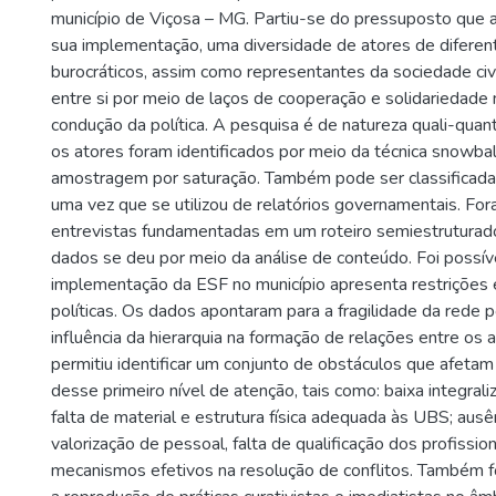
município de Viçosa – MG. Partiu-se do pressuposto que 
sua implementação, uma diversidade de atores de diferent
burocráticos, assim como representantes da sociedade civ
entre si por meio de laços de cooperação e solidariedade
condução da política. A pesquisa é de natureza quali-quantit
os atores foram identificados por meio da técnica snowba
amostragem por saturação. Também pode ser classificad
uma vez que se utilizou de relatórios governamentais. For
entrevistas fundamentadas em um roteiro semiestruturad
dados se deu por meio da análise de conteúdo. Foi possív
implementação da ESF no município apresenta restrições 
políticas. Os dados apontaram para a fragilidade da rede po
influência da hierarquia na formação de relações entre os 
permitiu identificar um conjunto de obstáculos que afetam
desse primeiro nível de atenção, tais como: baixa integral
falta de material e estrutura física adequada às UBS; ausên
valorização de pessoal, falta de qualificação dos profissio
mecanismos efetivos na resolução de conflitos. Também foi