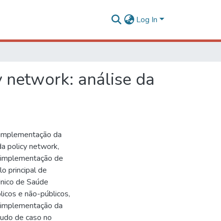
Log In
y network: análise da
 implementação da
da policy network,
a implementação de
o principal de
Único de Saúde
licos e não-públicos,
a implementação da
studo de caso no