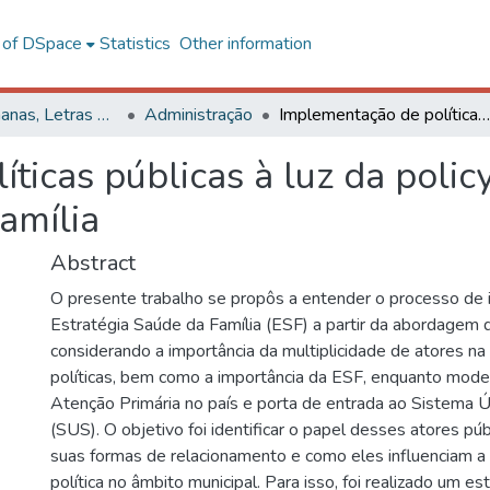
l of DSpace
Statistics
Other information
Ciências Humanas, Letras e Artes
Administração
Implementação de políticas públicas à luz da policy network: análise da Estratégia Saúde da Família
ticas públicas à luz da polic
amília
Abstract
O presente trabalho se propôs a entender o processo de
Estratégia Saúde da Família (ESF) a partir da abordagem 
considerando a importância da multiplicidade de atores n
políticas, bem como a importância da ESF, enquanto model
Atenção Primária no país e porta de entrada ao Sistema 
(SUS). O objetivo foi identificar o papel desses atores púb
suas formas de relacionamento e como eles influenciam 
política no âmbito municipal. Para isso, foi realizado um e