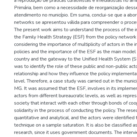
a reprodução de práticas curativistas e imediatistas no â
Primária, bem como a necessidade de reorganização desse
atendimento no município. Em suma, conclui-se que a abo
networks se apresentou válida para compreender o proces
The present work aims to understand the process of the 
the Family Health Strategy (ESF) from the policy network
considering the importance of multiplicity of actors in the
policies and the importance of the ESF as the main model o
country and the gateway to the Unified Health System (S
was to identify the role of these public and non-public acto
relationship and how they influence the policy implementat
level. Therefore, a case study was carried out in the munici
MG. It was assumed that the ESF, involves in its implement
actors from different bureaucratic levels, as well as represe
society that interact with each other through bonds of co
solidarity in the process of conducting the policy. The resea
quantitative and analytical, and the actors were identifie
technique on a sample saturation. It is also be classified 
research, since it uses government documents. The inter