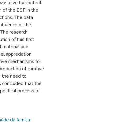
was give by content
n of the ESF in the
ictions. The data
influence of the
. The research
tion of this first
of material and
el appreciation
ective mechanisms for
production of curative
s the need to
 is concluded that the
olitical process of
úde da família