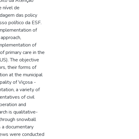
mbito da Atenção
 nível de
rdagem das policy
so político da ESF.
implementation of
 approach,
 implementation of
f primary care in the
US). The objective
rs, their forms of
ion at the municipal
pality of Viçosa -
ation, a variety of
ntatives of civil
operation and
rch is qualitative-
d through snowball
as a documentary
views were conducted