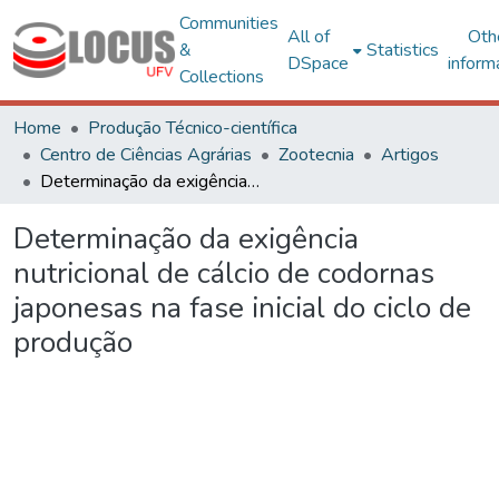
Communities
All of
Oth
&
Statistics
DSpace
inform
Collections
Home
Produção Técnico-científica
Centro de Ciências Agrárias
Zootecnia
Artigos
Determinação da exigência nutricional de cálcio de codornas japonesas na fase inicial do ciclo de produção
Determinação da exigência
nutricional de cálcio de codornas
japonesas na fase inicial do ciclo de
produção