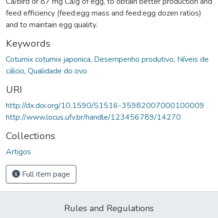
Ca/bird or 87 mg Ca/g of egg, to obtain better production and
feed efficiency (feed:egg mass and feed:egg dozen ratios)
and to maintain egg quality.
Keywords
Coturnix coturnix japonica
,
Desempenho produtivo
,
Níveis de
cálcio
,
Qualidade do ovo
URI
http://dx.doi.org/10.1590/S1516-35982007000100009
http://www.locus.ufv.br/handle/123456789/14270
Collections
Artigos
Full item page
Rules and Regulations