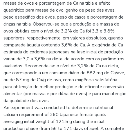
massa de ovos e porcentagem de Ca na tíbia e efeito
quadrático para massa de ovo, ganho de peso das aves,
peso específico dos ovos, peso de casca e porcentagem de
cinzas na tíbia. Observou-se que a produção e a massa de
ovos obtidas com o nível de 3,2% de Ca foi 3,3 e 3,8%
superiores, respectivamente, em valores absolutos, quando
comparada àquela contendo 3,6% de Ca. A exigência de Ca
estimada de codornas japonesas na fase inicial de produção
variou de 3,0 a 3,6% na dieta, de acordo com os parâmetros
avaliados. Recomenda-se o nível de 3,2% de Ca na dieta,
que corresponde a um consumo diário de 882 mg de Ca/ave,
ou de 87 mg de Ca/g de ovo, como exigência satisfatória
para obtenção de melhor produção e de eficiente conversão
alimentar (por massa e por dúzia de ovos) e para manutenção
da qualidade dos ovos.
An experiment was conducted to determine nutritional
calcium requirement of 360 Japanese female quails
averaging initial weight of 121.5 g during the initial
production phase (from 56 to 171 days of age). A complete