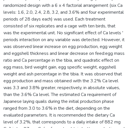
randomized design with a 6 x 4 factorial arrangement (six Ca
levels: 1.6, 2.0, 2.4, 2.8, 3.2, and 3.6% and four experimental
periods of 28 days each) was used. Each treatment
consisted of six replicates and a cage with ten birds, that
was the experimental unit. No significant effect of Ca levels '
periods interaction on any variable was detected. However, it
was observed linear increase on egg production, egg weight
and eggshell thickness and linear decrease on feed:egg mass
ratio and Ca percentage in the tibia, and quadratic effect on
egg mass, bird weight gain, egg specific weight, eggshell
weight and ash percentage in the tibia. It was observed that
egg production and mass obtained with the 3.2% Ca level
was 3.3 and 3.8% greater, respectively, in absolute values,
than the 3.6% Ca level. The estimated Ca requirement of
Japanese laying quails during the initial production phase
ranged from 3.0 to 3.6% in the diet, depending on the
evaluated parameters. It is recommended the dietary Ca
level of 3.2%, that corresponds to a daily intake of 882 mg